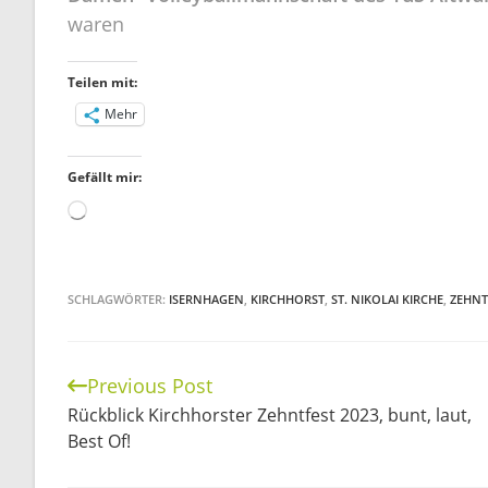
waren
Teilen mit:
Mehr
Gefällt mir:
Wird
geladen …
SCHLAGWÖRTER:
ISERNHAGEN
,
KIRCHHORST
,
ST. NIKOLAI KIRCHE
,
ZEHNT
Previous Post
Continue
Rückblick Kirchhorster Zehntfest 2023, bunt, laut,
Reading
Best Of!