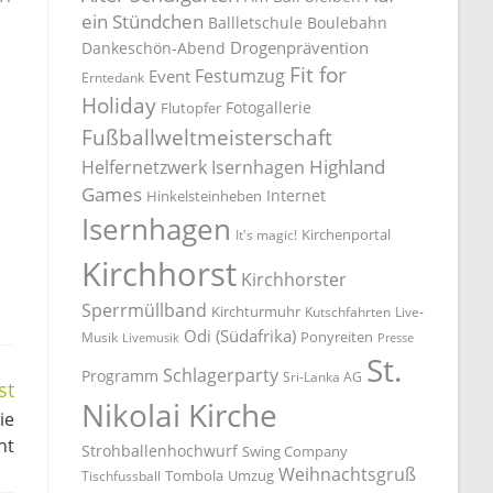
ein Stündchen
Ballletschule
Boulebahn
Drogenprävention
Dankeschön-Abend
Fit for
Festumzug
Event
Erntedank
Holiday
Fotogallerie
Flutopfer
Fußballweltmeisterschaft
Highland
Helfernetzwerk Isernhagen
Games
Internet
Hinkelsteinheben
Isernhagen
Kirchenportal
It's magic!
Kirchhorst
Kirchhorster
Sperrmüllband
Kirchturmuhr
Kutschfahrten
Live-
Odi (Südafrika)
Ponyreiten
Musik
Livemusik
Presse
St.
Schlagerparty
Programm
Sri-Lanka AG
st
Nikolai Kirche
ie
ht
Strohballenhochwurf
Swing Company
Weihnachtsgruß
Tombola
Umzug
Tischfussball