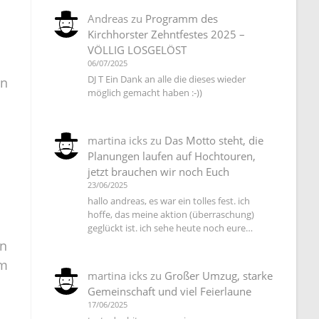
Andreas
zu
Programm des
Kirchhorster Zehntfestes 2025 –
VÖLLIG LOSGELÖST
06/07/2025
DJ T Ein Dank an alle die dieses wieder
en
möglich gemacht haben :-))
martina icks
zu
Das Motto steht, die
Planungen laufen auf Hochtouren,
jetzt brauchen wir noch Euch
23/06/2025
hallo andreas, es war ein tolles fest. ich
hoffe, das meine aktion (überraschung)
geglückt ist. ich sehe heute noch eure…
en
hm
martina icks
zu
Großer Umzug, starke
Gemeinschaft und viel Feierlaune
17/06/2025