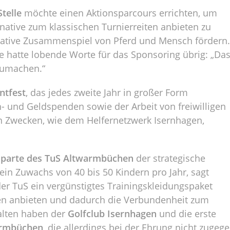
Stelle
möchte einen Aktionsparcours errichten, um
rnative zum klassischen Turnierreiten anbieten zu
inative Zusammenspiel von Pferd und Mensch fördern.
se hatte lobende Worte für das Sponsoring übrig: „Da
rzumachen.“
ntfest
, das jedes zweite Jahr in großer Form
ch- und Geldspenden sowie der Arbeit von freiwilligen
n Zwecken, wie dem Helfernetzwerk Isernhagen,
sparte des TuS Altwarmbüchen
der strategische
in Zuwachs von 40 bis 50 Kindern pro Jahr, sagt
der TuS ein vergünstigtes Trainingskleidungspaket
ilien anbieten und dadurch die Verbundenheit zum
halten haben der
Golfclub Isernhagen
und die erste
armbüchen
, die allerdings bei der Ehrung nicht zugeg