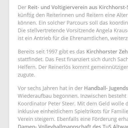
Der
Reit- und Voltigierverein aus Kirchhorst-
künftig den Reiterinnen und Reitern eine Alte
können. Ein solcher Parcours soll das koord
Die stellvertretende Vorsitzende Angela Krau
ist ein Antrieb für die Ehrenamtlichen, weite
Bereits seit 1997 gibt es das
Kirchhorster Zeh
stattfindet. Das Fest finanziert sich durch Sa
Helfern. Der Reinerlös kommt gemeinnützige
zugute.
Vor sechs Jahren hat in der
Handball- Jugend
Wiederaufbau begonnen. Inzwischen besteht e
Koordinator Peter Steer. Mit dem Geld wolle 
inklusive einheitlichem Spieltrikots für Fam
Verein steigern. Ebenfalls eine Förderung er
Damen- Volleyballmannschaft des TuS Altw