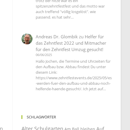
trotz der hitze war es ein
spitzenzehntfestfest und das motto war
auch treffend "völlig losgelöst". wie
passend. es hat sehr…
s
Andreas Dr. Glombik
zu
Helfer für
das Zehntfest 2022 und Mitmacher
für den Zehntfest Umzug gesucht!
06/06/2025
Hallo Jochen, die Termine und Uhrzeiten für
den Aufbau bzw. Abbau findest Du unter
diesem Link:
https://www.zehntfestevents.de/2025/05/es
-werden-fuer-den-aufbau-und-abbau-noch-
helfende-haende-gesucht/. Ich jetzt auf…
SCHLAGWÖRTER
Alter Schulgarten
en
Auf
Am Ball bleiben