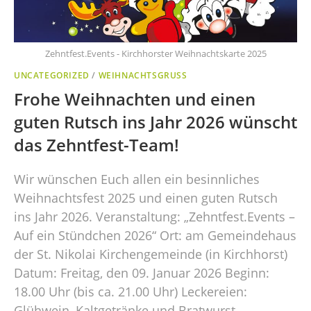
Zehntfest.Events - Kirchhorster Weihnachtskarte 2025
UNCATEGORIZED
/
WEIHNACHTSGRUSS
Frohe Weihnachten und einen
guten Rutsch ins Jahr 2026 wünscht
das Zehntfest-Team!
Wir wünschen Euch allen ein besinnliches
Weihnachtsfest 2025 und einen guten Rutsch
ins Jahr 2026. Veranstaltung: „Zehntfest.Events –
Auf ein Stündchen 2026“ Ort: am Gemeindehaus
der St. Nikolai Kirchengemeinde (in Kirchhorst)
Datum: Freitag, den 09. Januar 2026 Beginn:
18.00 Uhr (bis ca. 21.00 Uhr) Leckereien:
Glühwein, Kaltgetränke und Bratwurst