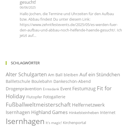
gesucht!
06/06/2025
Hallo Jochen, die Termine und Uhrzeiten für den Aufbau
bzw. Abbau findest Du unter diesem Link:
https://www.zehntfestevents.de/2025/05/es-werden-fuer-
den-aufbau-und-abbau-noch-helfende-haende-gesucht/. Ich
jetzt auf…
SCHLAGWÖRTER
Alter Schulgarten
Auf ein Stündchen
Am Ball bleiben
Ballletschule
Boulebahn
Dankeschön-Abend
Fit for
Festumzug
Drogenprävention
Event
Erntedank
Holiday
Fotogallerie
Flutopfer
Fußballweltmeisterschaft
Helfernetzwerk
Highland Games
Isernhagen
Internet
Hinkelsteinheben
Isernhagen
Kirchenportal
It's magic!