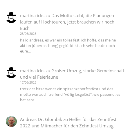
martina icks
zu
Das Motto steht, die Planungen
laufen auf Hochtouren, jetzt brauchen wir noch
Euch
23/06/2025
hallo andreas, es war ein tolles fest. ich hoffe, das meine
aktion (überraschung) geglückt ist. ich sehe heute noch
eure…
martina icks
zu
Großer Umzug, starke Gemeinschaft
und viel Feierlaune
17/06/2025
trotz der hitze war es ein spitzenzehntfestfest und das
motto war auch treffend "völlig losgelöst". wie passend. es
hat sehr…
Andreas Dr. Glombik
zu
Helfer für das Zehntfest
2022 und Mitmacher für den Zehntfest Umzug