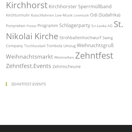
Kirchhorst
Kirchhorster Sperrmüllband
Odi (Südafrika)
Kirchturmuhr
Kutschfahrten
Live-Musik
Livemusik
St.
Schlagerparty
Programm
Ponyreiten
Sri-Lanka AG
Presse
Nikolai Kirche
Strohballenhochwurf
Swing
Weihnachtsgruß
Company
Tombola
Umzug
Tischfussball
Zehntfest
Weihnachtsmarkt
Wettmelken
Zehntfest.Events
Zehntscheune
ZEHNTFEST.EVENTS