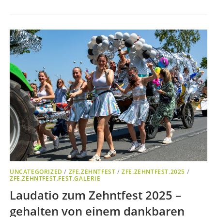
UNCATEGORIZED
/
ZFE.ZEHNTFEST
/
ZFE.ZEHNTFEST.2025
/
ZFE.ZEHNTFEST.FEST.GALERIE
Laudatio zum Zehntfest 2025 –
gehalten von einem dankbaren