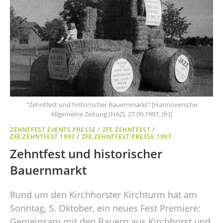
"Zehntfest und historischer Bauernmarkt" [Hannoversche
Allgemeine Zeitung (HAZ), 27.09.1997, (fr)]
ZEHNTFEST.EVENTS.PRESSE
/
ZFE.ZEHNTFEST
/
ZFE.ZEHNTFEST.1997
/
ZFE.ZEHNTFEST.PRESSE.1997
Zehntfest und historischer
Bauernmarkt
Rund um den Kirchhorster Kirchturm hat am
Sonntag, 5. Oktober, ein neues Fest Premiere:
Gemeinsam mit den Bauern aus Kirchhorst und