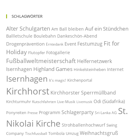
SCHLAGWÖRTER
Alter Schulgarten
Auf ein Stündchen
Am Ball bleiben
Ballletschule
Boulebahn
Dankeschön-Abend
Fit for
Festumzug
Drogenprävention
Event
Erntedank
Holiday
Fotogallerie
Flutopfer
Fußballweltmeisterschaft
Helfernetzwerk
Highland Games
Isernhagen
Internet
Hinkelsteinheben
Isernhagen
Kirchenportal
It's magic!
Kirchhorst
Kirchhorster Sperrmüllband
Odi (Südafrika)
Kirchturmuhr
Kutschfahrten
Live-Musik
Livemusik
St.
Schlagerparty
Programm
Ponyreiten
Sri-Lanka AG
Presse
Nikolai Kirche
Strohballenhochwurf
Swing
Weihnachtsgruß
Company
Tombola
Umzug
Tischfussball