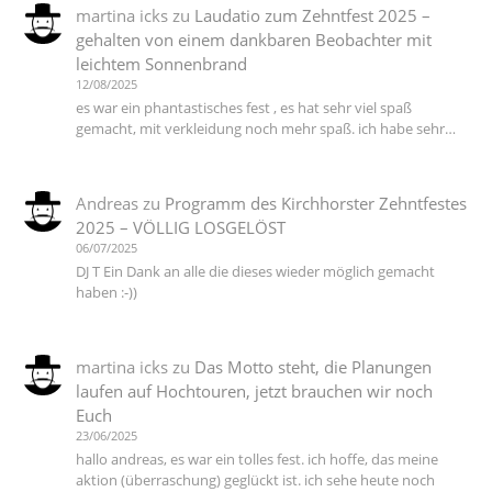
martina icks
zu
Laudatio zum Zehntfest 2025 –
gehalten von einem dankbaren Beobachter mit
leichtem Sonnenbrand
12/08/2025
es war ein phantastisches fest , es hat sehr viel spaß
gemacht, mit verkleidung noch mehr spaß. ich habe sehr…
Andreas
zu
Programm des Kirchhorster Zehntfestes
2025 – VÖLLIG LOSGELÖST
06/07/2025
DJ T Ein Dank an alle die dieses wieder möglich gemacht
haben :-))
martina icks
zu
Das Motto steht, die Planungen
laufen auf Hochtouren, jetzt brauchen wir noch
Euch
23/06/2025
hallo andreas, es war ein tolles fest. ich hoffe, das meine
aktion (überraschung) geglückt ist. ich sehe heute noch