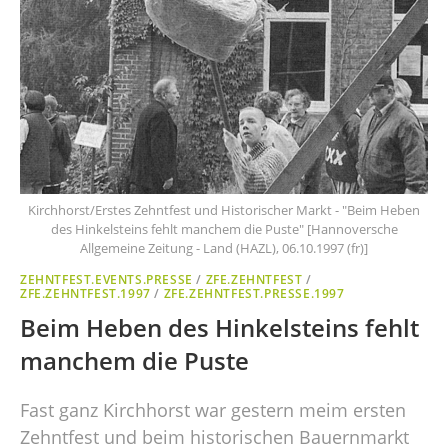
Kirchhorst/Erstes Zehntfest und Historischer Markt - "Beim Heben
des Hinkelsteins fehlt manchem die Puste" [Hannoversche
Allgemeine Zeitung - Land (HAZL), 06.10.1997 (fr)]
ZEHNTFEST.EVENTS.PRESSE
/
ZFE.ZEHNTFEST
/
ZFE.ZEHNTFEST.1997
/
ZFE.ZEHNTFEST.PRESSE.1997
Beim Heben des Hinkelsteins fehlt
manchem die Puste
Fast ganz Kirchhorst war gestern meim ersten
Zehntfest und beim historischen Bauernmarkt