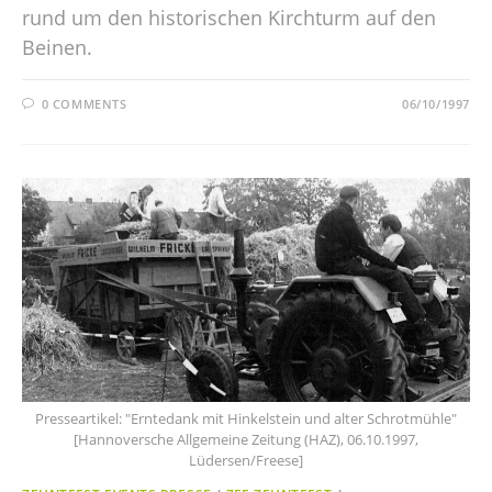
rund um den historischen Kirchturm auf den
Beinen.
0 COMMENTS
06/10/1997
Presseartikel: "Erntedank mit Hinkelstein und alter Schrotmühle"
[Hannoversche Allgemeine Zeitung (HAZ), 06.10.1997,
Lüdersen/Freese]