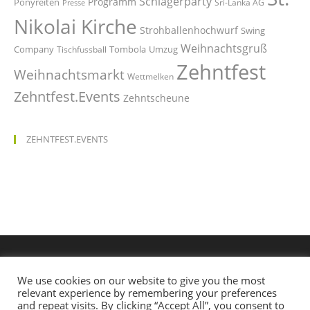
Schlagerparty
Programm
Ponyreiten
Sri-Lanka AG
Presse
Nikolai Kirche
Strohballenhochwurf
Swing
Weihnachtsgruß
Company
Tombola
Umzug
Tischfussball
Zehntfest
Weihnachtsmarkt
Wettmelken
Zehntfest.Events
Zehntscheune
ZEHNTFEST.EVENTS
We use cookies on our website to give you the most
relevant experience by remembering your preferences
and repeat visits. By clicking “Accept All”, you consent to