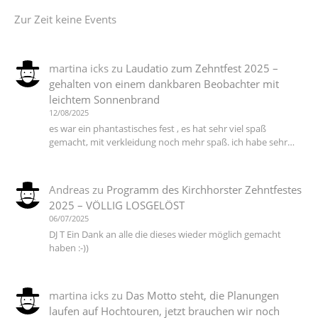
Zur Zeit keine Events
martina icks
zu
Laudatio zum Zehntfest 2025 –
gehalten von einem dankbaren Beobachter mit
leichtem Sonnenbrand
12/08/2025
es war ein phantastisches fest , es hat sehr viel spaß
gemacht, mit verkleidung noch mehr spaß. ich habe sehr…
Andreas
zu
Programm des Kirchhorster Zehntfestes
2025 – VÖLLIG LOSGELÖST
06/07/2025
DJ T Ein Dank an alle die dieses wieder möglich gemacht
haben :-))
martina icks
zu
Das Motto steht, die Planungen
laufen auf Hochtouren, jetzt brauchen wir noch