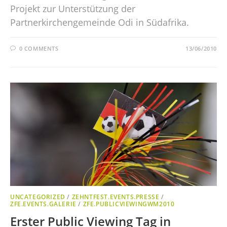
Projekt zur Unterstützung der
Partnerkirchengemeinde Odi in Südafrika.
0 COMMENTS
13/06/2010
UNCATEGORIZED
/
ZEHNTFEST.EVENTS.PRESSE
/
ZFE.EVENTS.GALERIE
/
ZFE.PUBLICVIEWINGWM2010
Erster Public Viewing Tag in