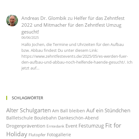
Andreas Dr. Glombik
zu
Helfer für das Zehntfest
2022 und Mitmacher für den Zehntfest Umzug
gesucht!
06/06/2025
Hallo Jochen, die Termine und Uhrzeiten für den Aufbau
bzw. Abbau findest Du unter diesem Link:
https://www.zehntfestevents.de/2025/05/es-werden-fuer-
den-aufbau-und-abbau-noch-helfende-haende-gesucht/. Ich
jetzt auf…
SCHLAGWÖRTER
Alter Schulgarten
Auf ein Stündchen
Am Ball bleiben
Ballletschule
Boulebahn
Dankeschön-Abend
Fit for
Festumzug
Drogenprävention
Event
Erntedank
Holiday
Fotogallerie
Flutopfer