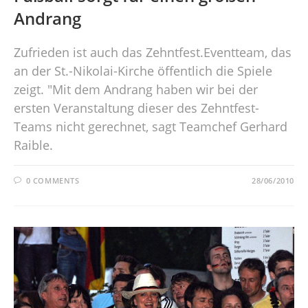
Andrang
Zufrieden ist auch das Zehntfest.Eventteam, das
an der St.-Nikolai-Kirche öffentlich die Spiele
zeigt. "Mit dem Andrang haben wir bei der
ersten Veranstaltung dieser des Zehntfest-
Teams nicht gerechnet, sagt Teamchef Gerhard
Raible.
0 COMMENTS
28/06/2010