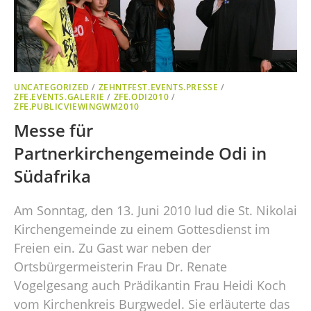
UNCATEGORIZED
/
ZEHNTFEST.EVENTS.PRESSE
/
ZFE.EVENTS.GALERIE
/
ZFE.ODI2010
/
ZFE.PUBLICVIEWINGWM2010
Messe für
Partnerkirchengemeinde Odi in
Südafrika
Am Sonntag, den 13. Juni 2010 lud die St. Nikolai
Kirchengemeinde zu einem Gottesdienst im
Freien ein. Zu Gast war neben der
Ortsbürgermeisterin Frau Dr. Renate
Vogelgesang auch Prädikantin Frau Heidi Koch
vom Kirchenkreis Burgwedel. Sie erläuterte das