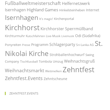
Fußballweltmeisterschaft
Helfernetzwerk
Highland Games
Isernhagen
Internet
Hinkelsteinheben
Isernhagen
Kirchenportal
It's magic!
Kirchhorst
Kirchhorster Sperrmüllband
Odi (Südafrika)
Kirchturmuhr
Kutschfahrten
Live-Musik
Livemusik
St.
Schlagerparty
Programm
Ponyreiten
Sri-Lanka AG
Presse
Nikolai Kirche
Strohballenhochwurf
Swing
Weihnachtsgruß
Company
Tombola
Umzug
Tischfussball
Zehntfest
Weihnachtsmarkt
Wettmelken
Zehntfest.Events
Zehntscheune
ZEHNTFEST.EVENTS