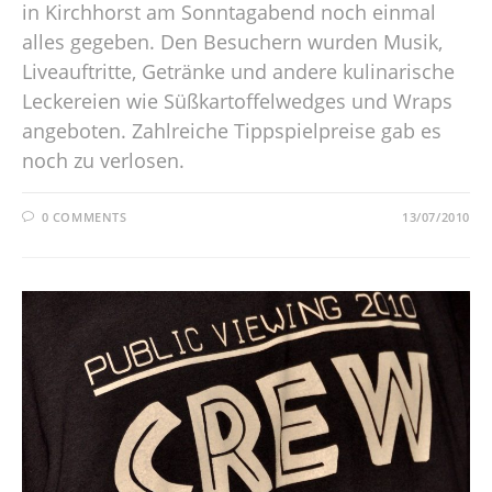
in Kirchhorst am Sonntagabend noch einmal
alles gegeben. Den Besuchern wurden Musik,
Liveauftritte, Getränke und andere kulinarische
Leckereien wie Süßkartoffelwedges und Wraps
angeboten. Zahlreiche Tippspielpreise gab es
noch zu verlosen.
0 COMMENTS
13/07/2010