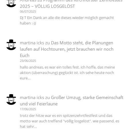
2025 – VÖLLIG LOSGELÖST
06/07/2025
DJ T Ein Dank an alle die dieses wieder möglich gemacht
haben :-))
martina icks
zu
Das Motto steht, die Planungen
laufen auf Hochtouren, jetzt brauchen wir noch
Euch
23/06/2025
hallo andreas, es war ein tolles fest. ich hoffe, das meine
aktion (überraschung) geglückt ist. ich sehe heute noch
eure…
martina icks
zu
Großer Umzug, starke Gemeinschaft
und viel Feierlaune
17/06/2025
trotz der hitze war es ein spitzenzehntfestfest und das
motto war auch treffend "völlig losgelöst". wie passend. es
hat sehr…