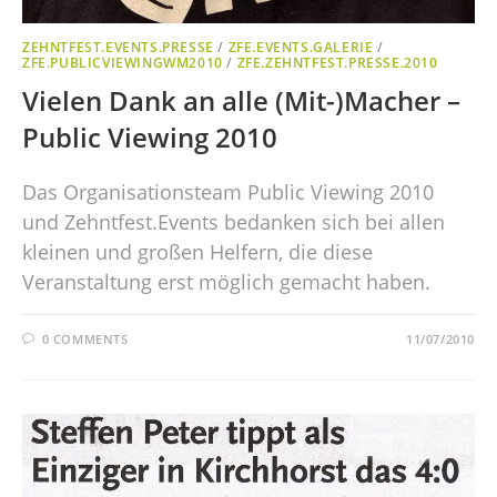
ZEHNTFEST.EVENTS.PRESSE
/
ZFE.EVENTS.GALERIE
/
ZFE.PUBLICVIEWINGWM2010
/
ZFE.ZEHNTFEST.PRESSE.2010
Vielen Dank an alle (Mit-)Macher –
Public Viewing 2010
Das Organisationsteam Public Viewing 2010
und Zehntfest.Events bedanken sich bei allen
kleinen und großen Helfern, die diese
Veranstaltung erst möglich gemacht haben.
0 COMMENTS
11/07/2010