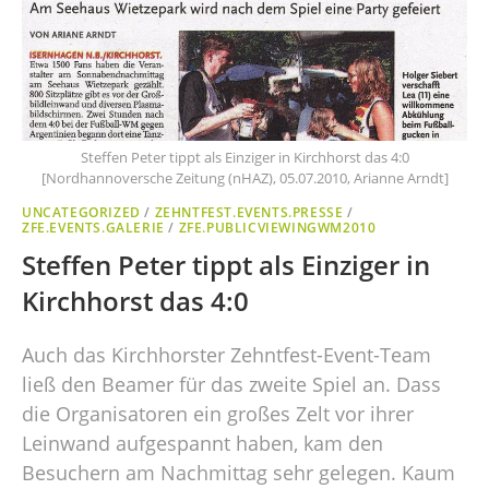
Steffen Peter tippt als Einziger in Kirchhorst das 4:0
[Nordhannoversche Zeitung (nHAZ), 05.07.2010, Arianne Arndt]
UNCATEGORIZED
/
ZEHNTFEST.EVENTS.PRESSE
/
ZFE.EVENTS.GALERIE
/
ZFE.PUBLICVIEWINGWM2010
Steffen Peter tippt als Einziger in
Kirchhorst das 4:0
Auch das Kirchhorster Zehntfest-Event-Team
ließ den Beamer für das zweite Spiel an. Dass
die Organisatoren ein großes Zelt vor ihrer
Leinwand aufgespannt haben, kam den
Besuchern am Nachmittag sehr gelegen. Kaum