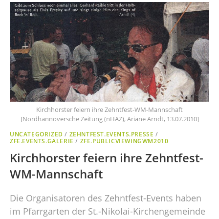
Kirchhorster feiern ihre Zehntfest-WM-Mannschaft
[Nordhannoversche Zeitung (nHAZ), Ariane Arndt, 13.07.2010]
UNCATEGORIZED
/
ZEHNTFEST.EVENTS.PRESSE
/
ZFE.EVENTS.GALERIE
/
ZFE.PUBLICVIEWINGWM2010
Kirchhorster feiern ihre Zehntfest-
WM-Mannschaft
Die Organisatoren des Zehntfest-Events haben
im Pfarrgarten der St.-Nikolai-Kirchengemeinde