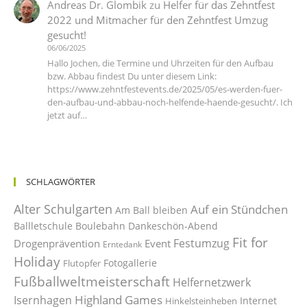
Andreas Dr. Glombik
zu
Helfer für das Zehntfest
2022 und Mitmacher für den Zehntfest Umzug
gesucht!
06/06/2025
Hallo Jochen, die Termine und Uhrzeiten für den Aufbau
bzw. Abbau findest Du unter diesem Link:
https://www.zehntfestevents.de/2025/05/es-werden-fuer-
den-aufbau-und-abbau-noch-helfende-haende-gesucht/. Ich
jetzt auf…
SCHLAGWÖRTER
Alter Schulgarten
Auf ein Stündchen
Am Ball bleiben
Ballletschule
Boulebahn
Dankeschön-Abend
Fit for
Festumzug
Drogenprävention
Event
Erntedank
Holiday
Fotogallerie
Flutopfer
Fußballweltmeisterschaft
Helfernetzwerk
Highland Games
Isernhagen
Internet
Hinkelsteinheben