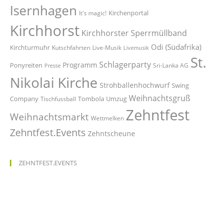
Isernhagen
Kirchenportal
It's magic!
Kirchhorst
Kirchhorster Sperrmüllband
Odi (Südafrika)
Kirchturmuhr
Kutschfahrten
Live-Musik
Livemusik
St.
Schlagerparty
Programm
Ponyreiten
Sri-Lanka AG
Presse
Nikolai Kirche
Strohballenhochwurf
Swing
Weihnachtsgruß
Company
Tombola
Umzug
Tischfussball
Zehntfest
Weihnachtsmarkt
Wettmelken
Zehntfest.Events
Zehntscheune
ZEHNTFEST.EVENTS