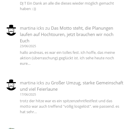
DJ T Ein Dank an alle die dieses wieder möglich gemacht
haben :-))
martina icks
zu
Das Motto steht, die Planungen
laufen auf Hochtouren, jetzt brauchen wir noch
Euch
23/06/2025
hallo andreas, es war ein tolles fest. ich hoffe, das meine
aktion (überraschung) geglückt ist. ich sehe heute noch
eure…
martina icks
zu
Großer Umzug, starke Gemeinschaft
und viel Feierlaune
17/06/2025
trotz der hitze war es ein spitzenzehntfestfest und das
motto war auch treffend "völlig losgelöst". wie passend. es
hat sehr…