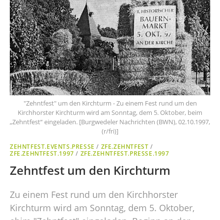
"Zehntfest" um den Kirchturm - Zu einem Fest rund um den
Kirchhorster Kirchturm wird am Sonntag, dem 5. Oktober, beim
„Zehntfest“ eingeladen. [Burgwedeler Nachrichten (BWN), 02.10.1997,
(r/fri)]
ZEHNTFEST.EVENTS.PRESSE
/
ZFE.ZEHNTFEST
/
ZFE.ZEHNTFEST.1997
/
ZFE.ZEHNTFEST.PRESSE.1997
Zehntfest um den Kirchturm
Zu einem Fest rund um den Kirchhorster
Kirchturm wird am Sonntag, dem 5. Oktober,