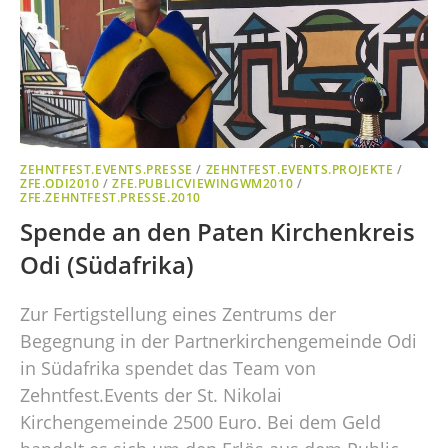
ZEHNTFEST.EVENTS.PRESSE
/
ZEHNTFEST.EVENTS.PROJEKTE
/
ZFE.ODI2010
/
ZFE.PUBLICVIEWINGWM2010
/
ZFE.ZEHNTFEST.PRESSE.2010
Spende an den Paten Kirchenkreis
Odi (Südafrika)
Zur Fertigstellung eines Zentrums der
Begegnung in der Partnerkirchengemeinde Odi
in Südafrika spendet das Team von
Zehntfest.Events der St. Nikolai
Kirchengemeinde 2500 Euro. Bei dem Geld