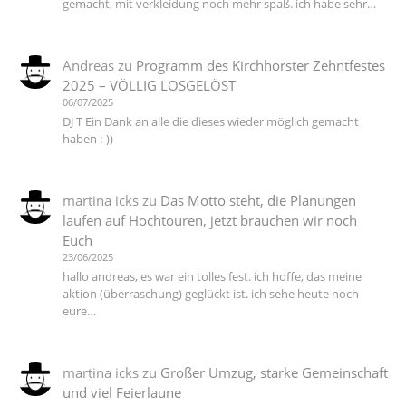
gemacht, mit verkleidung noch mehr spaß. ich habe sehr…
Andreas
zu
Programm des Kirchhorster Zehntfestes
2025 – VÖLLIG LOSGELÖST
06/07/2025
DJ T Ein Dank an alle die dieses wieder möglich gemacht
haben :-))
martina icks
zu
Das Motto steht, die Planungen
laufen auf Hochtouren, jetzt brauchen wir noch
Euch
23/06/2025
hallo andreas, es war ein tolles fest. ich hoffe, das meine
aktion (überraschung) geglückt ist. ich sehe heute noch
eure…
martina icks
zu
Großer Umzug, starke Gemeinschaft
und viel Feierlaune