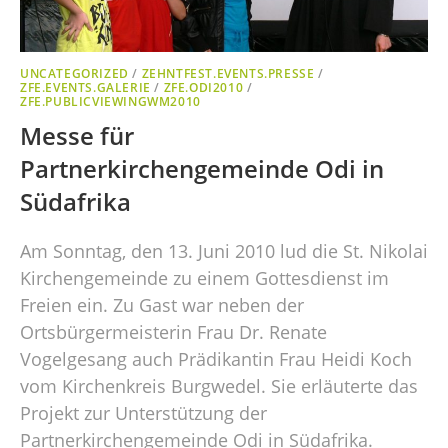
UNCATEGORIZED
/
ZEHNTFEST.EVENTS.PRESSE
/
ZFE.EVENTS.GALERIE
/
ZFE.ODI2010
/
ZFE.PUBLICVIEWINGWM2010
Messe für
Partnerkirchengemeinde Odi in
Südafrika
Am Sonntag, den 13. Juni 2010 lud die St. Nikolai
Kirchengemeinde zu einem Gottesdienst im
Freien ein. Zu Gast war neben der
Ortsbürgermeisterin Frau Dr. Renate
Vogelgesang auch Prädikantin Frau Heidi Koch
vom Kirchenkreis Burgwedel. Sie erläuterte das
Projekt zur Unterstützung der
Partnerkirchengemeinde Odi in Südafrika.