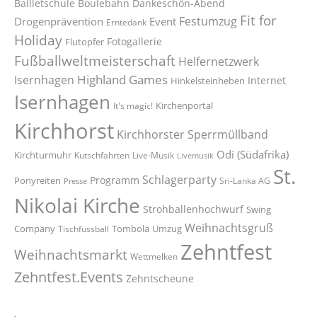
Ballletschule
Boulebahn
Dankeschön-Abend
Fit for
Festumzug
Drogenprävention
Event
Erntedank
Holiday
Fotogallerie
Flutopfer
Fußballweltmeisterschaft
Helfernetzwerk
Highland Games
Isernhagen
Internet
Hinkelsteinheben
Isernhagen
Kirchenportal
It's magic!
Kirchhorst
Kirchhorster Sperrmüllband
Odi (Südafrika)
Kirchturmuhr
Kutschfahrten
Live-Musik
Livemusik
St.
Schlagerparty
Programm
Ponyreiten
Sri-Lanka AG
Presse
Nikolai Kirche
Strohballenhochwurf
Swing
Weihnachtsgruß
Company
Tombola
Umzug
Tischfussball
Zehntfest
Weihnachtsmarkt
Wettmelken
Zehntfest.Events
Zehntscheune