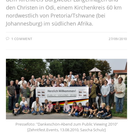
den Christen in Odi, einem Kirchenkreis 60 km
nordwestlich von Pretoria/Tshwane (bei
Johannesburg) im südlichen Afrika.
1 COMMENT
27/09/2010
Pressefoto: "Dankeschön-Abend zum Public Viewing 2010"
[Zehntfest.Events, 13.08.2010, Sascha Schulz]