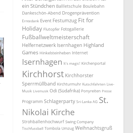
ein Stündchen
Ballletschule
Boulebahn
Drogenprävention
Dankeschön-Abend
Fit for
Festumzug
Event
Erntedank
Holiday
Fotogallerie
Flutopfer
Fußballweltmeisterschaft
Highland
Helfernetzwerk Isernhagen
Games
Internet
Hinkelsteinheben
Isernhagen
Kirchenportal
It's magic!
Kirchhorst
Kirchhorster
Sperrmüllband
r
Kirchturmuhr
Kutschfahrten
Live-
Odi (Südafrika)
Ponyreiten
Musik
Livemusik
Presse
St.
Schlagerparty
Programm
Sri-Lanka AG
Nikolai Kirche
Strohballenhochwurf
Swing Company
Weihnachtsgruß
Tombola
Umzug
Tischfussball