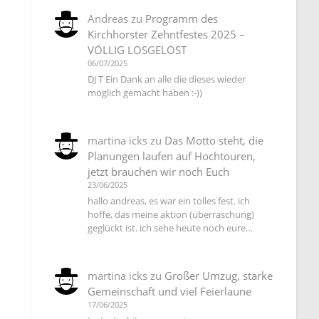
Andreas
zu
Programm des
Kirchhorster Zehntfestes 2025 –
VÖLLIG LOSGELÖST
06/07/2025
DJ T Ein Dank an alle die dieses wieder
möglich gemacht haben :-))
martina icks
zu
Das Motto steht, die
Planungen laufen auf Hochtouren,
jetzt brauchen wir noch Euch
23/06/2025
hallo andreas, es war ein tolles fest. ich
hoffe, das meine aktion (überraschung)
geglückt ist. ich sehe heute noch eure…
martina icks
zu
Großer Umzug, starke
Gemeinschaft und viel Feierlaune
17/06/2025