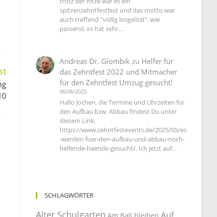
trotz der hitze war es ein
spitzenzehntfestfest und das motto war
auch treffend "völlig losgelöst". wie
passend. es hat sehr…
Andreas Dr. Glombik
zu
Helfer für
st
das Zehntfest 2022 und Mitmacher
für den Zehntfest Umzug gesucht!
ng
06/06/2025
10
Hallo Jochen, die Termine und Uhrzeiten für
den Aufbau bzw. Abbau findest Du unter
diesem Link:
https://www.zehntfestevents.de/2025/05/es
-werden-fuer-den-aufbau-und-abbau-noch-
helfende-haende-gesucht/. Ich jetzt auf…
SCHLAGWÖRTER
Alter Schulgarten
Auf
Am Ball bleiben