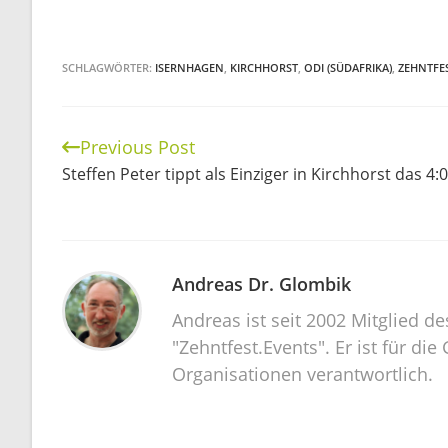
geladen …
SCHLAGWÖRTER:
ISERNHAGEN
,
KIRCHHORST
,
ODI (SÜDAFRIKA)
,
ZEHNTFE
Previous Post
Continue
Steffen Peter tippt als Einziger in Kirchhorst das 4:0
Reading
Andreas Dr. Glombik
Andreas ist seit 2002 Mitglied d
"Zehntfest.Events". Er ist für d
Organisationen verantwortlich.