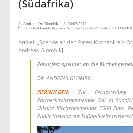
(Südafrika)
Andreas Dr. Glombik
06/07/2010
Zehntfest.Events.Presse
/
Zehntfest.Events.Projekte
/
ZFE.Odi2010
Artikel: „Spende an den Paten Kirchenkreis Odi
Andreas Glombik]
Zehntfest spendet an die Kirchengeme
DR. ANDREAS GLOMBIK
ISERNHAGEN.
Zur Fertigstellu
Partnerkirchengemeinde Odi in Südafr
Nikolai Kirchengemeinde 2500 Euro. B
Public Viewing zur Fußballweltmeistersch