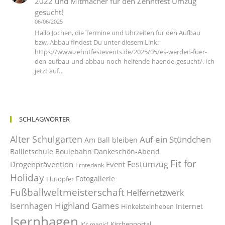
2022 und Mitmacher für den Zehntfest Umzug
gesucht!
06/06/2025
Hallo Jochen, die Termine und Uhrzeiten für den Aufbau
bzw. Abbau findest Du unter diesem Link:
https://www.zehntfestevents.de/2025/05/es-werden-fuer-
den-aufbau-und-abbau-noch-helfende-haende-gesucht/. Ich
jetzt auf…
SCHLAGWÖRTER
Alter Schulgarten
Auf ein Stündchen
Am Ball bleiben
Ballletschule
Boulebahn
Dankeschön-Abend
Fit for
Festumzug
Drogenprävention
Event
Erntedank
Holiday
Fotogallerie
Flutopfer
Fußballweltmeisterschaft
Helfernetzwerk
Highland Games
Isernhagen
Internet
Hinkelsteinheben
Isernhagen
Kirchenportal
It's magic!