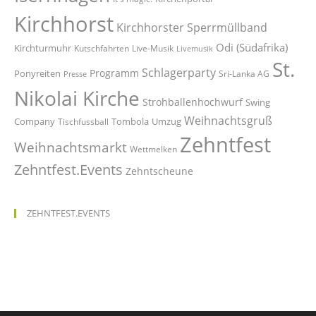
Kirchhorst
Kirchhorster Sperrmüllband
Odi (Südafrika)
Kirchturmuhr
Kutschfahrten
Live-Musik
Livemusik
St.
Schlagerparty
Programm
Ponyreiten
Sri-Lanka AG
Presse
Nikolai Kirche
Strohballenhochwurf
Swing
Weihnachtsgruß
Company
Tombola
Umzug
Tischfussball
Zehntfest
Weihnachtsmarkt
Wettmelken
Zehntfest.Events
Zehntscheune
ZEHNTFEST.EVENTS