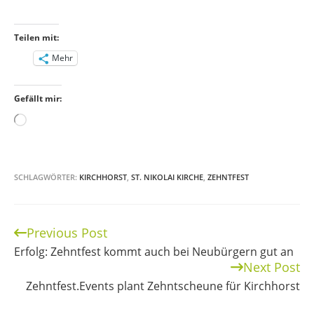
Teilen mit:
Mehr
Gefällt mir:
Wird
geladen …
SCHLAGWÖRTER:
KIRCHHORST
,
ST. NIKOLAI KIRCHE
,
ZEHNTFEST
Previous Post
Continue
Erfolg: Zehntfest kommt auch bei Neubürgern gut an
Reading
Next Post
Zehntfest.Events plant Zehntscheune für Kirchhorst