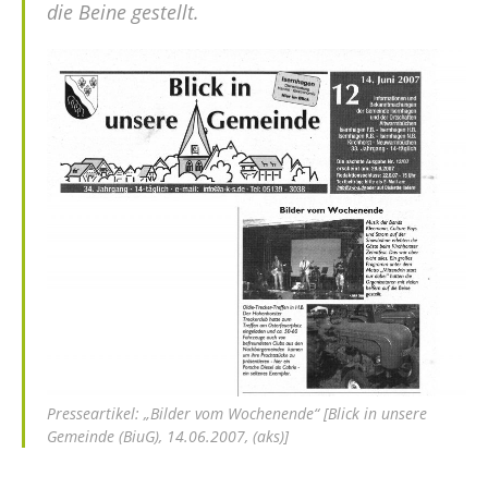
die Beine gestellt.
Presseartikel: „Bilder vom Wochenende“ [Blick in unsere
Gemeinde (BiuG), 14.06.2007, (aks)]