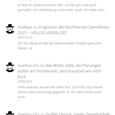
es war ein phantastisches fest , es hat sehr viel spaß
gemacht, mit verkleidung noch mehr spaß. ich habe sehr…
Andreas
zu
Programm des Kirchhorster Zehntfestes
2025 – VÖLLIG LOSGELÖST
06/07/2025
DJ T Ein Dank an alle die dieses wieder möglich gemacht
haben :-))
martina icks
zu
Das Motto steht, die Planungen
laufen auf Hochtouren, jetzt brauchen wir noch
Euch
23/06/2025
hallo andreas, es war ein tolles fest. ich hoffe, das meine
aktion (überraschung) geglückt ist. ich sehe heute noch
eure…
martina icks
zu
Großer Umzug, starke Gemeinschaft