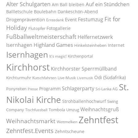
Alter Schulgarten
Auf ein Stündchen
Am Ball bleiben
Ballletschule
Boulebahn
Dankeschön-Abend
Fit for
Festumzug
Drogenprävention
Event
Erntedank
Holiday
Fotogallerie
Flutopfer
Fußballweltmeisterschaft
Helfernetzwerk
Highland Games
Isernhagen
Internet
Hinkelsteinheben
Isernhagen
Kirchenportal
It's magic!
Kirchhorst
Kirchhorster Sperrmüllband
Odi (Südafrika)
Kirchturmuhr
Kutschfahrten
Live-Musik
Livemusik
St.
Schlagerparty
Programm
Ponyreiten
Sri-Lanka AG
Presse
Nikolai Kirche
Strohballenhochwurf
Swing
Weihnachtsgruß
Company
Tombola
Umzug
Tischfussball
Zehntfest
Weihnachtsmarkt
Wettmelken
Zehntfest.Events
Zehntscheune