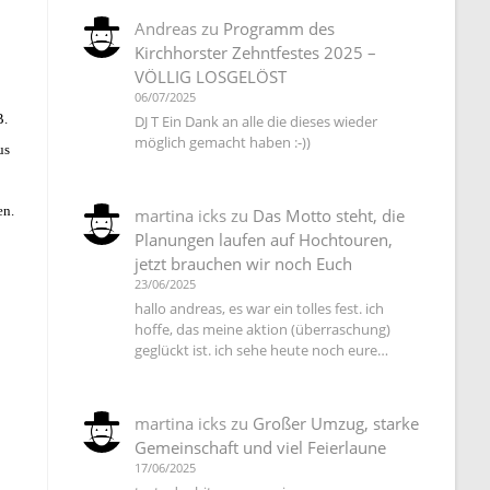
Andreas
zu
Programm des
Kirchhorster Zehntfestes 2025 –
VÖLLIG LOSGELÖST
06/07/2025
B.
DJ T Ein Dank an alle die dieses wieder
möglich gemacht haben :-))
us
en.
martina icks
zu
Das Motto steht, die
Planungen laufen auf Hochtouren,
jetzt brauchen wir noch Euch
23/06/2025
hallo andreas, es war ein tolles fest. ich
hoffe, das meine aktion (überraschung)
geglückt ist. ich sehe heute noch eure…
martina icks
zu
Großer Umzug, starke
Gemeinschaft und viel Feierlaune
17/06/2025