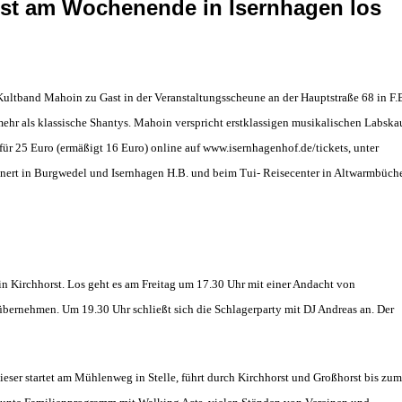
 ist am Wochenende in Isernhagen los
Kultband Mahoin zu Gast in der Veranstaltungsscheune an der Hauptstraße 68 in F.
ehr als klassische Shantys. Mahoin verspricht erstklassigen musikalischen Labska
 für 25 Euro (ermäßigt 16 Euro) online auf www.isernhagenhof.de/tickets, unter
nert in Burgwedel und Isernhagen H.B. und beim Tui-
R
eisecenter in Altwarmbüch
n Kirchhorst. Los geht es am Freitag um 17.30 Uhr mit einer Andacht von
übernehmen. Um 19.30 Uhr schließt sich die Schlagerparty mit DJ Andreas an. Der
er startet am Mühlenweg in Stelle, führt durch Kirchhorst und Großhorst bis zum