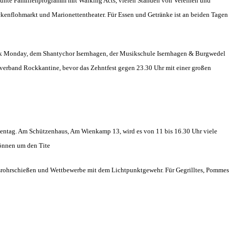
bunte Familienprogramm
mit Walking Acts, vielen Ständen von Vereinen und
kenflohmarkt und Marionettentheater. Für Essen und Getränke ist an beiden Tagen
k Monday, dem Shantychor Isernhagen, der Musikschule Isernhagen & Burgwedel
Coverband Rockkantine, bevor das Zehntfest gegen 23.30 Uhr mit einer großen
ientag. Am Schützenhaus, Am Wienkamp 13, wird es von 11 bis 16.30 Uhr viele
können um den Tite
asrohrschießen und Wettbewerbe mit dem Lichtpunktgewehr. Für Gegrilltes, Pommes