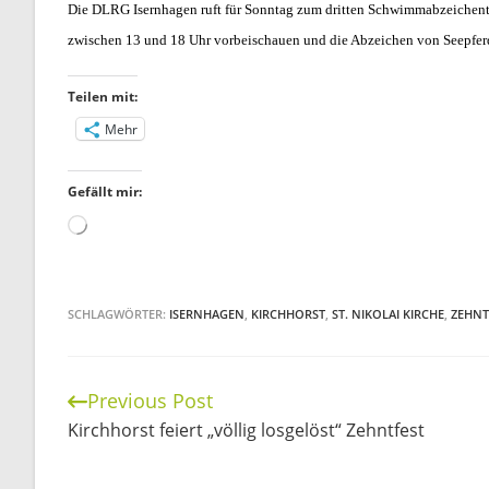
Die DLRG Isernhagen ruft für Sonntag zum dritten Schwimmabzeichent
zwischen 13 und 18 Uhr vorbeischauen und die Abzeichen von Seepfer
Teilen mit:
Mehr
Gefällt mir:
Wird
geladen …
SCHLAGWÖRTER:
ISERNHAGEN
,
KIRCHHORST
,
ST. NIKOLAI KIRCHE
,
ZEHNT
Previous Post
Continue
Kirchhorst feiert „völlig losgelöst“ Zehntfest
Reading