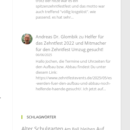
trotz der hitze war es ein
spitzenzehntfestfest und das motto war
auch treffend "völlig losgelöst". wie
passend. es hat sehr…
Andreas Dr. Glombik
zu
Helfer für
das Zehntfest 2022 und Mitmacher
für den Zehntfest Umzug gesucht!
06/06/2025
Hallo Jochen, die Termine und Uhrzeiten für
den Aufbau bzw. Abbau findest Du unter
diesem Link:
https://www.zehntfestevents.de/2025/05/es
-werden-fuer-den-aufbau-und-abbau-noch-
helfende-haende-gesucht/. Ich jetzt auf…
,
SCHLAGWÖRTER
Alter Schulgarten
Auf
Am Ball bleiben