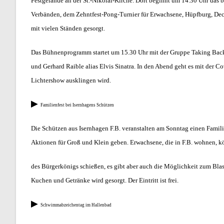
Festgelände an der St.-Nikolai-Kirche. Dort beginnt um
14.30 Uhr das 
Verbänden, dem Zehntfest-Pong-Turnier für Erwachsene, Hüpfburg, Dec
mit vielen Ständen gesorgt.
Das Bühnenprogramm startet um 15.30 Uhr mit der Gruppe Taking Bac
und Gerhard Raible alias Elvis Sinatra. In den Abend geht es mit der 
Lichtershow ausklingen wird.
▶
F
amilienfest bei Isernhagens Schützen
Die Schützen aus Isernhagen F.B. veranstalten am Sonntag einen Famil
Aktionen für Groß und Klein geben. Erwachsene, die in F.B. wohnen, 
des Bürgerkönigs schießen, es gibt aber auch die Möglichkeit zum Bl
Kuchen und Getränke wird gesorgt. Der Eintritt ist frei.
▶
Schwimmabzeichentag im Hallenbad