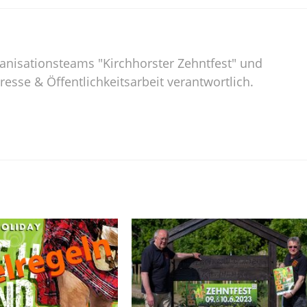
rganisationsteams "Kirchhorster Zehntfest" und
Presse & Öffentlichkeitsarbeit verantwortlich.