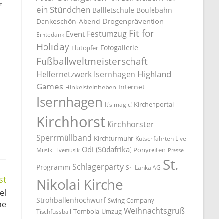
t
ein Stündchen
Ballletschule
Boulebahn
Drogenprävention
Dankeschön-Abend
Fit for
Festumzug
Event
Erntedank
Holiday
Fotogallerie
Flutopfer
Fußballweltmeisterschaft
Highland
Helfernetzwerk Isernhagen
Games
Internet
Hinkelsteinheben
Isernhagen
Kirchenportal
It's magic!
Kirchhorst
Kirchhorster
Sperrmüllband
Kirchturmuhr
Kutschfahrten
Live-
Odi (Südafrika)
Ponyreiten
Musik
Livemusik
Presse
St.
Schlagerparty
Programm
Sri-Lanka AG
st
Nikolai Kirche
el
Strohballenhochwurf
Swing Company
ne
Weihnachtsgruß
Tombola
Umzug
Tischfussball