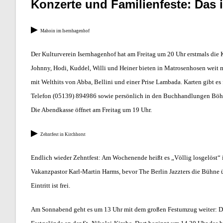
Konzerte und Familienfeste: Das
▶
Mahoin im Isernhagenhof
Der Kulturverein Isernhagenhof hat am Freitag um 20 Uhr erstmals die 
Johnny, Hodi, Kuddel, Willi und Heiner bieten in Matrosenhosen weit m
mit Welthits von Abba, Bellini und einer Prise Lambada. Karten gibt es
Telefon (05139) 894986 sowie persönlich in den Buchhandlungen Böh
Die Abendkasse
öffnet am Freitag um 19 Uhr.
▶
Zehntfest in Kirchhorst
Endlich wieder Zehntfest: Am Wochenende heißt es „Völlig losgelöst“ i
Vakanzpastor Karl-Martin Harms, bevor The Berlin Jazzters die Bühne 
Eintritt ist frei.
Am Sonnabend geht es um 13 Uhr mit dem großen Festumzug weiter: Dies