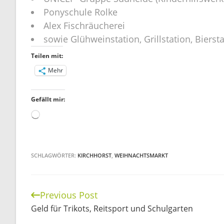
Ponyschule Rolke
Alex Fischräucherei
sowie Glühweinstation, Grillstation, Bierst
Teilen mit:
Mehr
Gefällt mir:
Wird
geladen …
SCHLAGWÖRTER:
KIRCHHORST
,
WEIHNACHTSMARKT
Previous Post
Continue
Geld für Trikots, Reitsport und Schulgarten
Reading