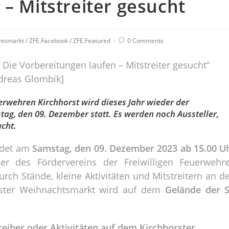
– Mitstreiter gesucht
htsmarkt
/
ZFE.Facebook
/
ZFE.Featured
0 Comments
 Die Vorbereitungen laufen – Mitstreiter gesucht“
ndreas Glombik]
rwehren Kirchhorst wird dieses Jahr wieder der
ag, den 09. Dezember statt. Es werden noch Aussteller,
ucht.
ndet am
Samstag, den 09. Dezember 2023 ab 15.00 U
der des Fördervereins der Freiwilligen Feuerwehr
urch Stände, kleine Aktivitäten und Mitstreitern an d
ster Weihnachtsmarkt wird auf dem
Gelände der S
reiber oder Aktivitäten auf dem Kirchhorster