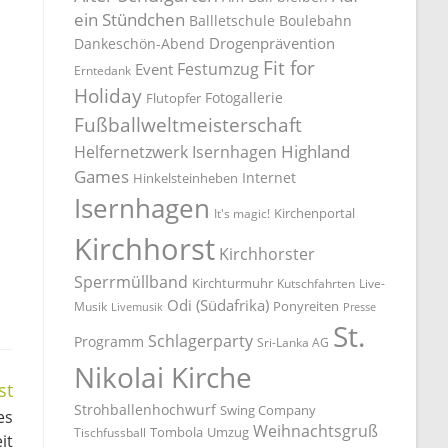
ein Stündchen
Ballletschule
Boulebahn
Drogenprävention
Dankeschön-Abend
Fit for
Festumzug
Event
Erntedank
Holiday
Fotogallerie
Flutopfer
Fußballweltmeisterschaft
Highland
Helfernetzwerk Isernhagen
Games
Internet
Hinkelsteinheben
Isernhagen
Kirchenportal
It's magic!
Kirchhorst
Kirchhorster
Sperrmüllband
Kirchturmuhr
Kutschfahrten
Live-
Odi (Südafrika)
Ponyreiten
Musik
Livemusik
Presse
St.
Schlagerparty
Programm
Sri-Lanka AG
Nikolai Kirche
st
Strohballenhochwurf
Swing Company
es
Weihnachtsgruß
Tombola
Umzug
Tischfussball
it