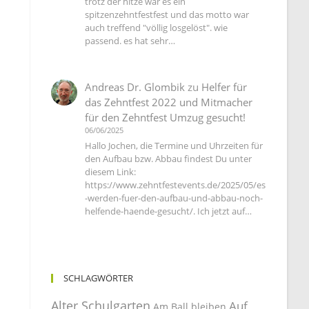
trotz der hitze war es ein
spitzenzehntfestfest und das motto war
auch treffend "völlig losgelöst". wie
passend. es hat sehr…
Andreas Dr. Glombik
zu
Helfer für
das Zehntfest 2022 und Mitmacher
für den Zehntfest Umzug gesucht!
06/06/2025
Hallo Jochen, die Termine und Uhrzeiten für
den Aufbau bzw. Abbau findest Du unter
diesem Link:
https://www.zehntfestevents.de/2025/05/es
-werden-fuer-den-aufbau-und-abbau-noch-
helfende-haende-gesucht/. Ich jetzt auf…
SCHLAGWÖRTER
Alter Schulgarten
Auf
Am Ball bleiben