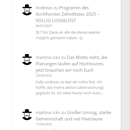
Andreas
zu
Programm des
Kirchhorster Zehntfestes 2025 –
VÖLLIG LOSGELÖST
06/07/2025
DJ T Ein Dank an alle die dieses wieder
möglich gemacht haben :-))
martina icks
zu
Das Motto steht, die
Planungen laufen auf Hochtouren,
jetzt brauchen wir noch Euch
23/06/2025
hallo andreas, es war ein tolles fest. ich
hoffe, das meine aktion (überraschung)
geglückt ist. ich sehe heute noch eure…
martina icks
zu
Großer Umzug, starke
Gemeinschaft und viel Feierlaune
17/06/2025