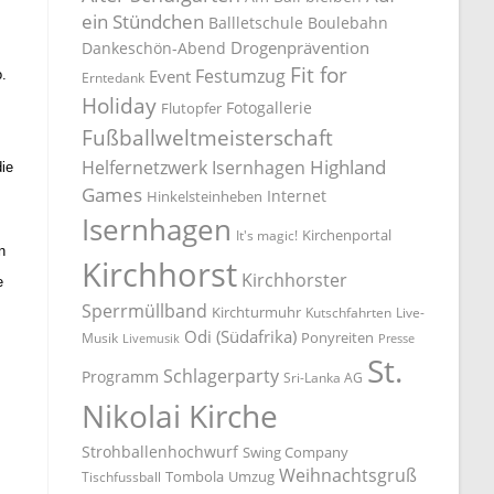
ein Stündchen
Ballletschule
Boulebahn
Drogenprävention
Dankeschön-Abend
Fit for
Festumzug
Event
.
Erntedank
Holiday
Fotogallerie
Flutopfer
Fußballweltmeisterschaft
Highland
Helfernetzwerk Isernhagen
ie
Games
Internet
Hinkelsteinheben
Isernhagen
Kirchenportal
It's magic!
n
Kirchhorst
Kirchhorster
e
Sperrmüllband
Kirchturmuhr
Kutschfahrten
Live-
Odi (Südafrika)
Ponyreiten
Musik
Livemusik
Presse
St.
Schlagerparty
Programm
Sri-Lanka AG
Nikolai Kirche
Strohballenhochwurf
Swing Company
Weihnachtsgruß
Tombola
Umzug
Tischfussball