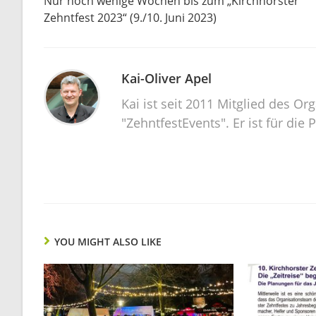
Nur noch wenige Wochen bis zum „Kirchhorster
Reading
Zehntfest 2023“ (9./10. Juni 2023)
Kai-Oliver Apel
Kai ist seit 2011 Mitglied des O
"ZehntfestEvents". Er ist für die 
YOU MIGHT ALSO LIKE