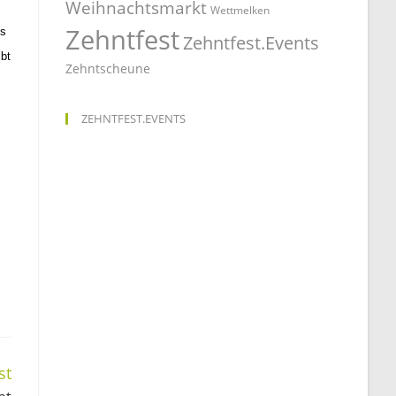
Weihnachtsmarkt
Wettmelken
Zehntfest
ss
Zehntfest.Events
ibt
Zehntscheune
ZEHNTFEST.EVENTS
st