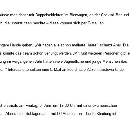
 müsse man daher mit Doppelschich
ten im Bierwagen, an der Cocktail-Bar und
en, die unterstützen möchte – diese können sich per E-Mail an
ngere Hände geben. „Wir haben alle schon melierte Haare“, scherzt Apel. Die
s konnte das Team schon verjüngt werden. „Mit fünf weiteren Personen gibt e
ltung im vergangenen Jahr hätten viele Jugendliche und junge Menschen das
n.“ Interessierte sollten eine E-Mail an
koordination@zehntfestevents.de
t erstmals am Freitag, 9. Juni, um 17.30
Uhr mit einer ökumenischen
 am Abend eine Schlagernacht mit DJ Andreas an – bunte Kleidung ist