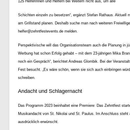
125 Helferinnen und Helfern bei Weitem nicht aus, um alle
Schichten einzeln zu besetzen“, ergänzt Stefan Rathaus. Aktuell
am Grillstand planen. Deshalb suche man nach weiteren Freiwillig
helfer@zehntfestevents.de melden.
Perspektivische will das Organisationsteam auch die Planung in jü
Werbung hat schon Erfolg gehabt – mit dem 23-jährigen Mika Bran
noch ein Gespräch“, berichtet Andreas Glombik. Bei der Veransta
Fest besucht. „Es wäre schön, wenn sie sich auch einbringen würde
schreiben.
Andacht und Schlagernacht
Das Programm 2023 beinhaltet eine Premiere: Das Zehntfest starte
Musikandacht von St. Nikolai und St. Paulus. Im Anschluss steht
ausdrücklich erwünscht.