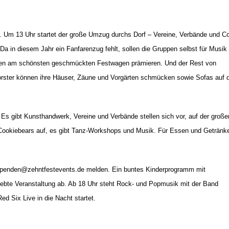
i. Um 13 Uhr startet der große Umzug
durchs Dorf – Vereine, Verbände und Co
Da in diesem Jahr ein Fanfarenzug fehlt, sollen die Gruppen selbst für Musik
 den am schönsten geschmückten Festwagen prämieren. Und der Rest von
horster können ihre Häuser, Zäune und Vorgärten schmücken sowie Sofas auf d
 Es gibt Kunsthandwerk, Vereine und Verbände stellen sich vor, auf der große
Cookiebears auf, es gibt Tanz-Workshops und Musik. Für Essen und Getränk
penden@zehntfestevents.de
melden. Ein buntes Kinderprogramm mit
iebte Veranstaltung ab. Ab 18
Uhr steht Rock- und Popmusik mit der Band
d Six Live in die Nacht startet.