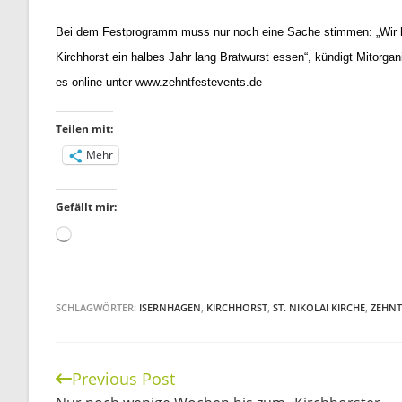
Bei dem Festprogramm muss nur noch eine Sache stimmen: „Wir h
Kirchhorst ein halbes Jahr lang Bratwurst essen“, kündigt Mitorgan
es online unter www.zehntfestevents.de
Teilen mit:
Mehr
Gefällt mir:
Wird
geladen …
SCHLAGWÖRTER:
ISERNHAGEN
,
KIRCHHORST
,
ST. NIKOLAI KIRCHE
,
ZEHNT
Previous Post
Continue