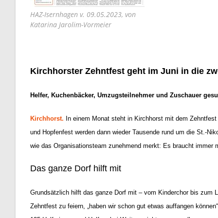
HAZ-Isernhagen v. 09.05.2023, von
Katarina Jarolim-Vormeier
Kirchhorster Zehntfest geht im Juni in die z
Helfer, Kuchenbäcker, Umzugsteilnehmer und Zuschauer gesuc
Kirchhorst.
In einem Monat steht in Kirchhorst mit dem Zehntfest
und Hopfenfest werden dann wieder Tausende rund um die St.-Niko
wie das Organisationsteam zunehmend merkt: Es braucht immer m
Das ganze Dorf hilft mit
Grundsätzlich hilft das ganze Dorf mit – vom Kinderchor bis zum La
Zehntfest zu feiern, „haben wir schon gut etwas auffangen können“