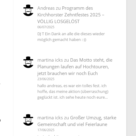
Andreas
zu
Programm des
Kirchhorster Zehntfestes 2025 –
VÖLLIG LOSGELÖST
06/07/2025
DJ T Ein Dank an alle die dieses wieder
möglich gemacht haben :-))
martina icks
zu
Das Motto steht, die
Planungen laufen auf Hochtouren,
jetzt brauchen wir noch Euch
23/06/2025
,
hallo andreas, es war ein tolles fest. ich
hoffe, das meine aktion (überraschung)
geglückt ist. ich sehe heute noch eure…
martina icks
zu
Großer Umzug, starke
n
Gemeinschaft und viel Feierlaune
17/06/2025