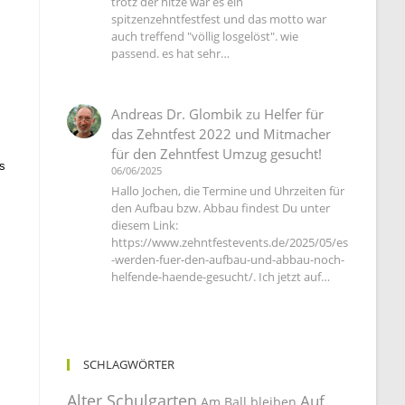
trotz der hitze war es ein
spitzenzehntfestfest und das motto war
auch treffend "völlig losgelöst". wie
passend. es hat sehr…
Andreas Dr. Glombik
zu
Helfer für
das Zehntfest 2022 und Mitmacher
für den Zehntfest Umzug gesucht!
s
06/06/2025
Hallo Jochen, die Termine und Uhrzeiten für
den Aufbau bzw. Abbau findest Du unter
diesem Link:
https://www.zehntfestevents.de/2025/05/es
-werden-fuer-den-aufbau-und-abbau-noch-
helfende-haende-gesucht/. Ich jetzt auf…
SCHLAGWÖRTER
Alter Schulgarten
Auf
Am Ball bleiben