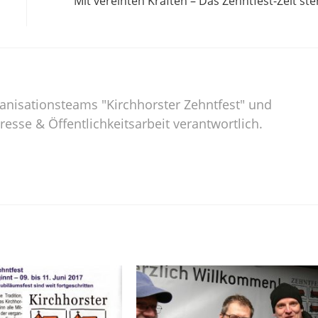
Mit vereinten Kräften – Das Zehntfest-Zelt ste
rganisationsteams "Kirchhorster Zehntfest" und
Presse & Öffentlichkeitsarbeit verantwortlich.