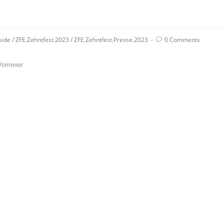
side
/
ZFE.Zehntfest.2023
/
ZFE.Zehntfest.Presse.2023
0 Comments
Vormeier