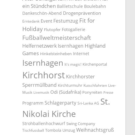
ein Stündchen
Ballletschule
Boulebahn
Drogenprävention
Dankeschön-Abend
Fit for
Festumzug
Event
Erntedank
Holiday
Fotogallerie
Flutopfer
Fußballweltmeisterschaft
Highland
Helfernetzwerk Isernhagen
Games
Internet
Hinkelsteinheben
Isernhagen
Kirchenportal
It's magic!
Kirchhorst
Kirchhorster
Sperrmüllband
Kirchturmuhr
Kutschfahrten
Live-
Odi (Südafrika)
Ponyreiten
Musik
Livemusik
Presse
St.
Schlagerparty
Programm
Sri-Lanka AG
Nikolai Kirche
Strohballenhochwurf
Swing Company
Weihnachtsgruß
Tombola
Umzug
Tischfussball