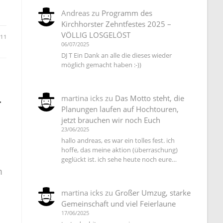
Andreas
zu
Programm des
Kirchhorster Zehntfestes 2025 –
VÖLLIG LOSGELÖST
011
06/07/2025
DJ T Ein Dank an alle die dieses wieder
möglich gemacht haben :-))
martina icks
zu
Das Motto steht, die
r
Planungen laufen auf Hochtouren,
jetzt brauchen wir noch Euch
23/06/2025
hallo andreas, es war ein tolles fest. ich
hoffe, das meine aktion (überraschung)
geglückt ist. ich sehe heute noch eure…
m
martina icks
zu
Großer Umzug, starke
Gemeinschaft und viel Feierlaune
17/06/2025