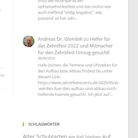
trotz der hitze war es ein
spitzenzehntfestfest und das motto war
e
auch treffend "völlig losgelöst". wie
passend. es hat sehr…
Andreas Dr. Glombik
zu
Helfer für
das Zehntfest 2022 und Mitmacher
für den Zehntfest Umzug gesucht!
06/06/2025
Hallo Jochen, die Termine und Uhrzeiten für
den Aufbau bzw. Abbau findest Du unter
010
diesem Link:
https://www.zehntfestevents.de/2025/05/es
-werden-fuer-den-aufbau-und-abbau-noch-
helfende-haende-gesucht/. Ich jetzt auf…
SCHLAGWÖRTER
Alter Schulgarten
Auf
Am Ball bleiben