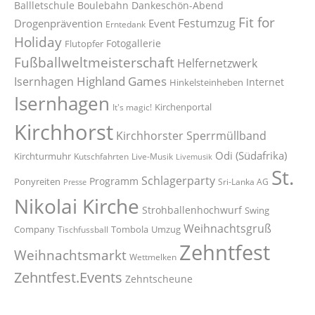
Ballletschule
Boulebahn
Dankeschön-Abend
Fit for
Festumzug
Drogenprävention
Event
Erntedank
Holiday
Fotogallerie
Flutopfer
Fußballweltmeisterschaft
Helfernetzwerk
Highland Games
Isernhagen
Internet
Hinkelsteinheben
Isernhagen
Kirchenportal
It's magic!
Kirchhorst
Kirchhorster Sperrmüllband
Odi (Südafrika)
Kirchturmuhr
Kutschfahrten
Live-Musik
Livemusik
St.
Schlagerparty
Programm
Ponyreiten
Sri-Lanka AG
Presse
Nikolai Kirche
Strohballenhochwurf
Swing
Weihnachtsgruß
Company
Tombola
Umzug
Tischfussball
Zehntfest
Weihnachtsmarkt
Wettmelken
Zehntfest.Events
Zehntscheune