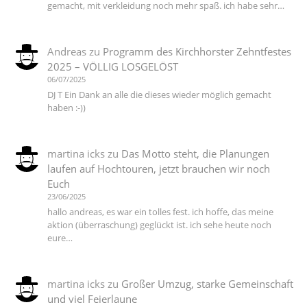
gemacht, mit verkleidung noch mehr spaß. ich habe sehr…
Andreas
zu
Programm des Kirchhorster Zehntfestes
2025 – VÖLLIG LOSGELÖST
06/07/2025
DJ T Ein Dank an alle die dieses wieder möglich gemacht
haben :-))
martina icks
zu
Das Motto steht, die Planungen
laufen auf Hochtouren, jetzt brauchen wir noch
Euch
23/06/2025
hallo andreas, es war ein tolles fest. ich hoffe, das meine
aktion (überraschung) geglückt ist. ich sehe heute noch
eure…
martina icks
zu
Großer Umzug, starke Gemeinschaft
und viel Feierlaune