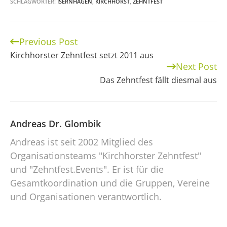
SCHLAGWÖRTER:
ISERNHAGEN
,
KIRCHHORST
,
ZEHNTFEST
Previous Post
Continue
Kirchhorster Zehntfest setzt 2011 aus
Reading
Next Post
Das Zehntfest fällt diesmal aus
Andreas Dr. Glombik
Andreas ist seit 2002 Mitglied des
Organisationsteams "Kirchhorster Zehntfest"
und "Zehntfest.Events". Er ist für die
Gesamtkoordination und die Gruppen, Vereine
und Organisationen verantwortlich.