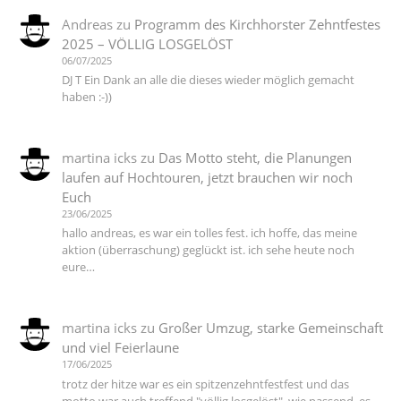
Andreas
zu
Programm des Kirchhorster Zehntfestes
2025 – VÖLLIG LOSGELÖST
06/07/2025
DJ T Ein Dank an alle die dieses wieder möglich gemacht
haben :-))
martina icks
zu
Das Motto steht, die Planungen
laufen auf Hochtouren, jetzt brauchen wir noch
Euch
23/06/2025
hallo andreas, es war ein tolles fest. ich hoffe, das meine
aktion (überraschung) geglückt ist. ich sehe heute noch
eure…
martina icks
zu
Großer Umzug, starke Gemeinschaft
und viel Feierlaune
17/06/2025
trotz der hitze war es ein spitzenzehntfestfest und das
motto war auch treffend "völlig losgelöst". wie passend. es