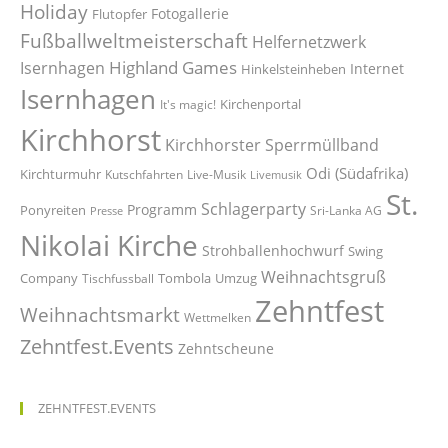
Holiday
Fotogallerie
Flutopfer
Fußballweltmeisterschaft
Helfernetzwerk
Highland Games
Isernhagen
Internet
Hinkelsteinheben
Isernhagen
Kirchenportal
It's magic!
Kirchhorst
Kirchhorster Sperrmüllband
Odi (Südafrika)
Kirchturmuhr
Kutschfahrten
Live-Musik
Livemusik
St.
Schlagerparty
Programm
Ponyreiten
Sri-Lanka AG
Presse
Nikolai Kirche
Strohballenhochwurf
Swing
Weihnachtsgruß
Company
Tombola
Umzug
Tischfussball
Zehntfest
Weihnachtsmarkt
Wettmelken
Zehntfest.Events
Zehntscheune
ZEHNTFEST.EVENTS