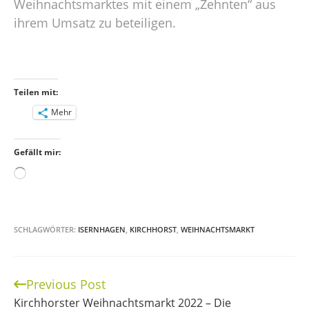
Weihnachtsmarktes mit einem „Zehnten“ aus
ihrem Umsatz zu beteiligen.
Teilen mit:
Mehr
Gefällt mir:
Wird
geladen …
SCHLAGWÖRTER:
ISERNHAGEN
,
KIRCHHORST
,
WEIHNACHTSMARKT
Previous Post
Continue
Kirchhorster Weihnachtsmarkt 2022 – Die
Reading