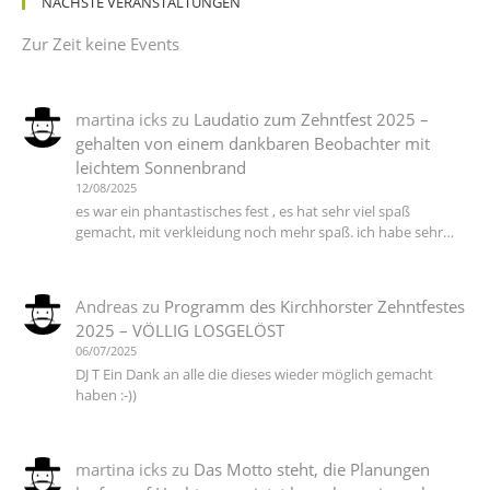
NÄCHSTE VERANSTALTUNGEN
Zur Zeit keine Events
martina icks
zu
Laudatio zum Zehntfest 2025 –
gehalten von einem dankbaren Beobachter mit
leichtem Sonnenbrand
12/08/2025
es war ein phantastisches fest , es hat sehr viel spaß
gemacht, mit verkleidung noch mehr spaß. ich habe sehr…
Andreas
zu
Programm des Kirchhorster Zehntfestes
2025 – VÖLLIG LOSGELÖST
06/07/2025
DJ T Ein Dank an alle die dieses wieder möglich gemacht
haben :-))
martina icks
zu
Das Motto steht, die Planungen