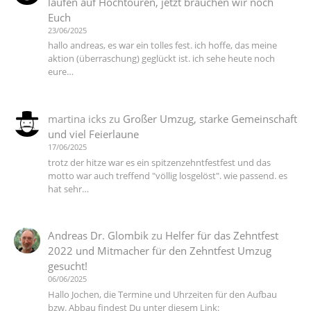
laufen auf Hochtouren, jetzt brauchen wir noch
Euch
23/06/2025
hallo andreas, es war ein tolles fest. ich hoffe, das meine
aktion (überraschung) geglückt ist. ich sehe heute noch
eure…
martina icks
zu
Großer Umzug, starke Gemeinschaft
und viel Feierlaune
17/06/2025
trotz der hitze war es ein spitzenzehntfestfest und das
motto war auch treffend "völlig losgelöst". wie passend. es
hat sehr…
Andreas Dr. Glombik
zu
Helfer für das Zehntfest
2022 und Mitmacher für den Zehntfest Umzug
gesucht!
06/06/2025
Hallo Jochen, die Termine und Uhrzeiten für den Aufbau
bzw. Abbau findest Du unter diesem Link: