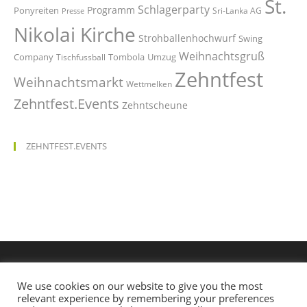
St.
Schlagerparty
Programm
Ponyreiten
Sri-Lanka AG
Presse
Nikolai Kirche
Strohballenhochwurf
Swing
Weihnachtsgruß
Company
Tombola
Umzug
Tischfussball
Zehntfest
Weihnachtsmarkt
Wettmelken
Zehntfest.Events
Zehntscheune
ZEHNTFEST.EVENTS
We use cookies on our website to give you the most
relevant experience by remembering your preferences