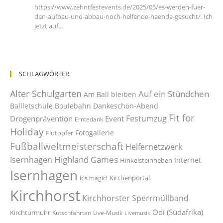
https://www.zehntfestevents.de/2025/05/es-werden-fuer-
den-aufbau-und-abbau-noch-helfende-haende-gesucht/. Ich
jetzt auf…
SCHLAGWÖRTER
Alter Schulgarten
Auf ein Stündchen
Am Ball bleiben
Ballletschule
Boulebahn
Dankeschön-Abend
Fit for
Festumzug
Drogenprävention
Event
Erntedank
Holiday
Fotogallerie
Flutopfer
Fußballweltmeisterschaft
Helfernetzwerk
Highland Games
Isernhagen
Internet
Hinkelsteinheben
Isernhagen
Kirchenportal
It's magic!
Kirchhorst
Kirchhorster Sperrmüllband
Odi (Südafrika)
Kirchturmuhr
Kutschfahrten
Live-Musik
Livemusik