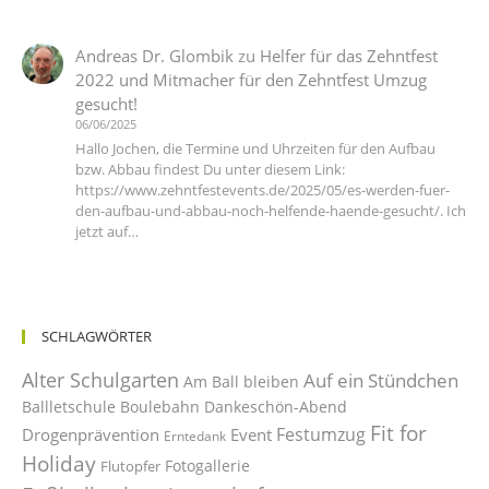
Andreas Dr. Glombik
zu
Helfer für das Zehntfest
2022 und Mitmacher für den Zehntfest Umzug
gesucht!
06/06/2025
Hallo Jochen, die Termine und Uhrzeiten für den Aufbau
bzw. Abbau findest Du unter diesem Link:
https://www.zehntfestevents.de/2025/05/es-werden-fuer-
den-aufbau-und-abbau-noch-helfende-haende-gesucht/. Ich
jetzt auf…
SCHLAGWÖRTER
Alter Schulgarten
Auf ein Stündchen
Am Ball bleiben
Ballletschule
Boulebahn
Dankeschön-Abend
Fit for
Festumzug
Drogenprävention
Event
Erntedank
Holiday
Fotogallerie
Flutopfer