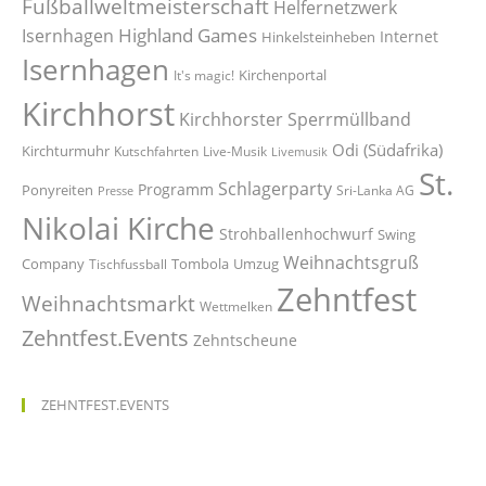
Fußballweltmeisterschaft
Helfernetzwerk
Highland Games
Isernhagen
Internet
Hinkelsteinheben
Isernhagen
Kirchenportal
It's magic!
Kirchhorst
Kirchhorster Sperrmüllband
Odi (Südafrika)
Kirchturmuhr
Kutschfahrten
Live-Musik
Livemusik
St.
Schlagerparty
Programm
Ponyreiten
Sri-Lanka AG
Presse
Nikolai Kirche
Strohballenhochwurf
Swing
Weihnachtsgruß
Company
Tombola
Umzug
Tischfussball
Zehntfest
Weihnachtsmarkt
Wettmelken
Zehntfest.Events
Zehntscheune
ZEHNTFEST.EVENTS