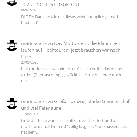
2025 – VÖLLIG LOSGELÖST
06/07/2025
DJ T Ein Dank an alle die dieses wieder möglich gemacht
haben :-))
martina icks
zu
Das Motto steht, die Planungen
laufen auf Hochtouren, jetzt brauchen wir noch
Euch
23/06/2025
hallo andreas, es war ein tolles fest. ich hoffe, das meine
aktion (überraschung) geglückt ist. ich sehe heute noch
eure…
martina icks
zu
Großer Umzug, starke Gemeinschaft
und viel Feierlaune
17/06/2025
trotz der hitze war es ein spitzenzehntfestfest und das
motto war auch treffend "völlig losgelöst". wie passend. es
hat sehr…