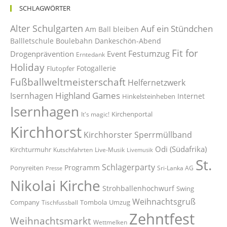
SCHLAGWÖRTER
Alter Schulgarten
Auf ein Stündchen
Am Ball bleiben
Ballletschule
Boulebahn
Dankeschön-Abend
Fit for
Festumzug
Drogenprävention
Event
Erntedank
Holiday
Fotogallerie
Flutopfer
Fußballweltmeisterschaft
Helfernetzwerk
Highland Games
Isernhagen
Internet
Hinkelsteinheben
Isernhagen
Kirchenportal
It's magic!
Kirchhorst
Kirchhorster Sperrmüllband
Odi (Südafrika)
Kirchturmuhr
Kutschfahrten
Live-Musik
Livemusik
St.
Schlagerparty
Programm
Ponyreiten
Sri-Lanka AG
Presse
Nikolai Kirche
Strohballenhochwurf
Swing
Weihnachtsgruß
Company
Tombola
Umzug
Tischfussball
Zehntfest
Weihnachtsmarkt
Wettmelken