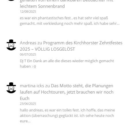
leichtem Sonnenbrand
12/08/2025
es war ein phantastisches fest , es hat sehr viel spaß
gemacht, mit verkleidung noch mehr spaß. ich habe sehr…
Andreas
zu
Programm des Kirchhorster Zehntfestes
2025 – VÖLLIG LOSGELÖST
06/07/2025
DJ T Ein Dank an alle die dieses wieder möglich gemacht
haben :-))
martina icks
zu
Das Motto steht, die Planungen
laufen auf Hochtouren, jetzt brauchen wir noch
Euch
23/06/2025
hallo andreas, es war ein tolles fest. ich hoffe, das meine
aktion (überraschung) geglückt ist. ich sehe heute noch
eure…