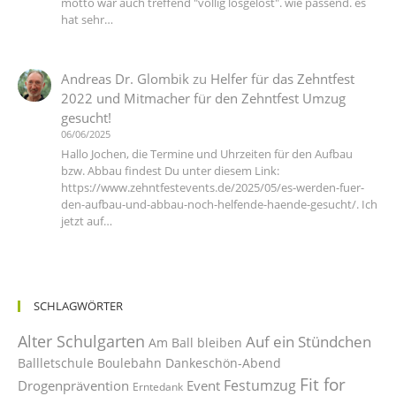
motto war auch treffend "völlig losgelöst". wie passend. es
hat sehr…
Andreas Dr. Glombik
zu
Helfer für das Zehntfest
2022 und Mitmacher für den Zehntfest Umzug
gesucht!
06/06/2025
Hallo Jochen, die Termine und Uhrzeiten für den Aufbau
bzw. Abbau findest Du unter diesem Link:
https://www.zehntfestevents.de/2025/05/es-werden-fuer-
den-aufbau-und-abbau-noch-helfende-haende-gesucht/. Ich
jetzt auf…
SCHLAGWÖRTER
Alter Schulgarten
Auf ein Stündchen
Am Ball bleiben
Ballletschule
Boulebahn
Dankeschön-Abend
Fit for
Festumzug
Drogenprävention
Event
Erntedank