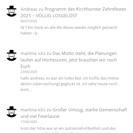
Andreas
zu
Programm des Kirchhorster Zehntfestes
2025 – VÖLLIG LOSGELÖST
06/07/2025
DJ T Ein Dank an alle die dieses wieder möglich gemacht
haben :-))
martina icks
zu
Das Motto steht, die Planungen
laufen auf Hochtouren, jetzt brauchen wir noch
Euch
23/06/2025
hallo andreas, es war ein tolles fest. ich hoffe, das meine
aktion (überraschung) geglückt ist. ich sehe heute noch
eure…
martina icks
zu
Großer Umzug, starke Gemeinschaft
und viel Feierlaune
17/06/2025
trotz der hitze war es ein spitzenzehntfestfest und das