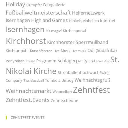
Holiday
Fotogallerie
Flutopfer
Fußballweltmeisterschaft
Helfernetzwerk
Highland Games
Isernhagen
Internet
Hinkelsteinheben
Isernhagen
Kirchenportal
It's magic!
Kirchhorst
Kirchhorster Sperrmüllband
Odi (Südafrika)
Kirchturmuhr
Kutschfahrten
Live-Musik
Livemusik
St.
Schlagerparty
Programm
Ponyreiten
Sri-Lanka AG
Presse
Nikolai Kirche
Strohballenhochwurf
Swing
Weihnachtsgruß
Company
Tombola
Umzug
Tischfussball
Zehntfest
Weihnachtsmarkt
Wettmelken
Zehntfest.Events
Zehntscheune
ZEHNTFEST.EVENTS