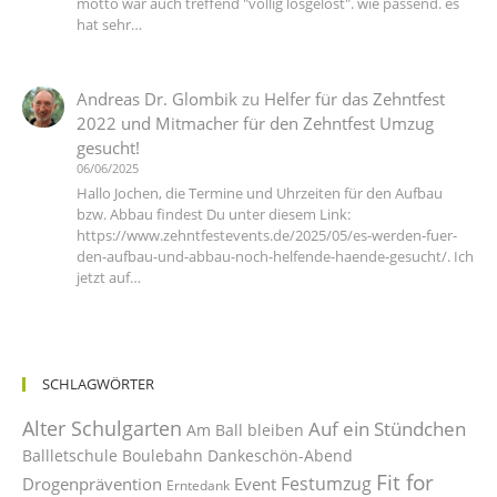
motto war auch treffend "völlig losgelöst". wie passend. es
hat sehr…
Andreas Dr. Glombik
zu
Helfer für das Zehntfest
2022 und Mitmacher für den Zehntfest Umzug
gesucht!
06/06/2025
Hallo Jochen, die Termine und Uhrzeiten für den Aufbau
bzw. Abbau findest Du unter diesem Link:
https://www.zehntfestevents.de/2025/05/es-werden-fuer-
den-aufbau-und-abbau-noch-helfende-haende-gesucht/. Ich
jetzt auf…
SCHLAGWÖRTER
Alter Schulgarten
Auf ein Stündchen
Am Ball bleiben
Ballletschule
Boulebahn
Dankeschön-Abend
Fit for
Festumzug
Drogenprävention
Event
Erntedank