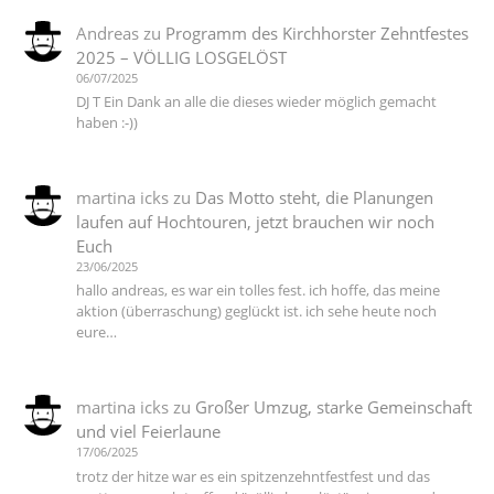
Andreas
zu
Programm des Kirchhorster Zehntfestes
2025 – VÖLLIG LOSGELÖST
06/07/2025
DJ T Ein Dank an alle die dieses wieder möglich gemacht
haben :-))
martina icks
zu
Das Motto steht, die Planungen
laufen auf Hochtouren, jetzt brauchen wir noch
Euch
23/06/2025
hallo andreas, es war ein tolles fest. ich hoffe, das meine
aktion (überraschung) geglückt ist. ich sehe heute noch
eure…
martina icks
zu
Großer Umzug, starke Gemeinschaft
und viel Feierlaune
17/06/2025
trotz der hitze war es ein spitzenzehntfestfest und das