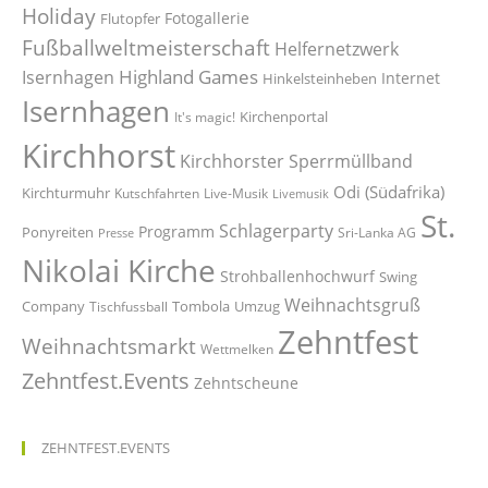
Holiday
Fotogallerie
Flutopfer
Fußballweltmeisterschaft
Helfernetzwerk
Highland Games
Isernhagen
Internet
Hinkelsteinheben
Isernhagen
Kirchenportal
It's magic!
Kirchhorst
Kirchhorster Sperrmüllband
Odi (Südafrika)
Kirchturmuhr
Kutschfahrten
Live-Musik
Livemusik
St.
Schlagerparty
Programm
Ponyreiten
Sri-Lanka AG
Presse
Nikolai Kirche
Strohballenhochwurf
Swing
Weihnachtsgruß
Company
Tombola
Umzug
Tischfussball
Zehntfest
Weihnachtsmarkt
Wettmelken
Zehntfest.Events
Zehntscheune
ZEHNTFEST.EVENTS