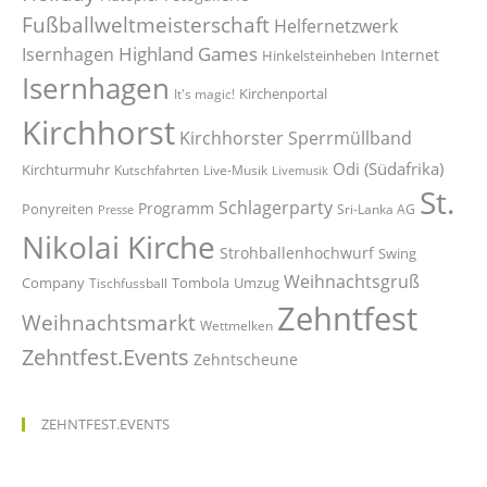
Fußballweltmeisterschaft
Helfernetzwerk
Highland Games
Isernhagen
Internet
Hinkelsteinheben
Isernhagen
Kirchenportal
It's magic!
Kirchhorst
Kirchhorster Sperrmüllband
Odi (Südafrika)
Kirchturmuhr
Kutschfahrten
Live-Musik
Livemusik
St.
Schlagerparty
Programm
Ponyreiten
Sri-Lanka AG
Presse
Nikolai Kirche
Strohballenhochwurf
Swing
Weihnachtsgruß
Company
Tombola
Umzug
Tischfussball
Zehntfest
Weihnachtsmarkt
Wettmelken
Zehntfest.Events
Zehntscheune
ZEHNTFEST.EVENTS