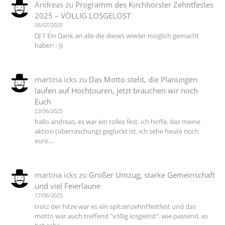
Andreas
zu
Programm des Kirchhorster Zehntfestes
2025 – VÖLLIG LOSGELÖST
06/07/2025
DJ T Ein Dank an alle die dieses wieder möglich gemacht
haben :-))
martina icks
zu
Das Motto steht, die Planungen
laufen auf Hochtouren, jetzt brauchen wir noch
Euch
23/06/2025
hallo andreas, es war ein tolles fest. ich hoffe, das meine
aktion (überraschung) geglückt ist. ich sehe heute noch
eure…
martina icks
zu
Großer Umzug, starke Gemeinschaft
und viel Feierlaune
17/06/2025
trotz der hitze war es ein spitzenzehntfestfest und das
motto war auch treffend "völlig losgelöst". wie passend. es