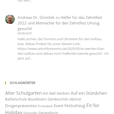
hat sehr…
Andreas Dr. Glombik
zu
Helfer für das Zehntfest
2022 und Mitmacher für den Zehntfest Umzug
gesucht!
06/06/2025
Hallo Jochen, die Termine und Uhrzeiten für den Aufbau
bzw. Abbau findest Du unter diesem Link:
https://www.zehntfestevents.de/2025/05/es-werden-fuer-
den-aufbau-und-abbau-noch-helfende-haende-gesucht/. Ich
jetzt auf…
SCHLAGWÖRTER
Alter Schulgarten
Auf ein Stündchen
Am Ball bleiben
Ballletschule
Boulebahn
Dankeschön-Abend
Fit for
Festumzug
Drogenprävention
Event
Erntedank
Holiday
Fotogallerie
Flutopfer