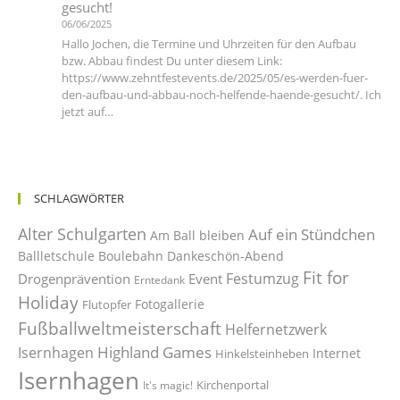
gesucht!
06/06/2025
Hallo Jochen, die Termine und Uhrzeiten für den Aufbau
bzw. Abbau findest Du unter diesem Link:
https://www.zehntfestevents.de/2025/05/es-werden-fuer-
den-aufbau-und-abbau-noch-helfende-haende-gesucht/. Ich
jetzt auf…
SCHLAGWÖRTER
Alter Schulgarten
Auf ein Stündchen
Am Ball bleiben
Ballletschule
Boulebahn
Dankeschön-Abend
Fit for
Festumzug
Drogenprävention
Event
Erntedank
Holiday
Fotogallerie
Flutopfer
Fußballweltmeisterschaft
Helfernetzwerk
Highland Games
Isernhagen
Internet
Hinkelsteinheben
Isernhagen
Kirchenportal
It's magic!