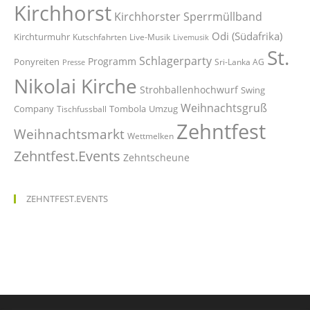
Kirchhorst
Kirchhorster Sperrmüllband
Odi (Südafrika)
Kirchturmuhr
Kutschfahrten
Live-Musik
Livemusik
St.
Schlagerparty
Programm
Ponyreiten
Sri-Lanka AG
Presse
Nikolai Kirche
Strohballenhochwurf
Swing
Weihnachtsgruß
Company
Tombola
Umzug
Tischfussball
Zehntfest
Weihnachtsmarkt
Wettmelken
Zehntfest.Events
Zehntscheune
ZEHNTFEST.EVENTS