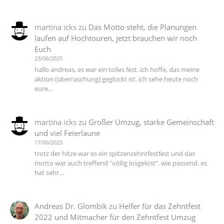
martina icks
zu
Das Motto steht, die Planungen
laufen auf Hochtouren, jetzt brauchen wir noch
Euch
23/06/2025
hallo andreas, es war ein tolles fest. ich hoffe, das meine
aktion (überraschung) geglückt ist. ich sehe heute noch
eure…
martina icks
zu
Großer Umzug, starke Gemeinschaft
und viel Feierlaune
17/06/2025
trotz der hitze war es ein spitzenzehntfestfest und das
motto war auch treffend "völlig losgelöst". wie passend. es
hat sehr…
Andreas Dr. Glombik
zu
Helfer für das Zehntfest
2022 und Mitmacher für den Zehntfest Umzug