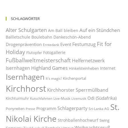
SCHLAGWÖRTER
Alter Schulgarten
Auf ein Stündchen
Am Ball bleiben
Ballletschule
Boulebahn
Dankeschön-Abend
Fit for
Festumzug
Drogenprävention
Event
Erntedank
Holiday
Fotogallerie
Flutopfer
Fußballweltmeisterschaft
Helfernetzwerk
Highland Games
Isernhagen
Internet
Hinkelsteinheben
Isernhagen
Kirchenportal
It's magic!
Kirchhorst
Kirchhorster Sperrmüllband
Odi (Südafrika)
Kirchturmuhr
Kutschfahrten
Live-Musik
Livemusik
St.
Schlagerparty
Programm
Ponyreiten
Sri-Lanka AG
Presse
Nikolai Kirche
Strohballenhochwurf
Swing
Weihnachtsgruß
Company
Tombola
Umzug