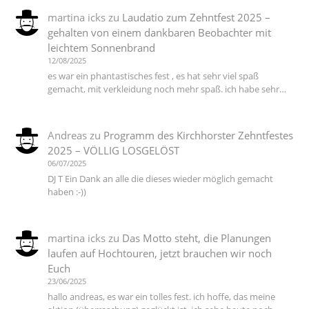
martina icks
zu
Laudatio zum Zehntfest 2025 –
gehalten von einem dankbaren Beobachter mit
leichtem Sonnenbrand
12/08/2025
es war ein phantastisches fest , es hat sehr viel spaß
gemacht, mit verkleidung noch mehr spaß. ich habe sehr…
Andreas
zu
Programm des Kirchhorster Zehntfestes
2025 – VÖLLIG LOSGELÖST
06/07/2025
DJ T Ein Dank an alle die dieses wieder möglich gemacht
haben :-))
martina icks
zu
Das Motto steht, die Planungen
laufen auf Hochtouren, jetzt brauchen wir noch
Euch
23/06/2025
hallo andreas, es war ein tolles fest. ich hoffe, das meine