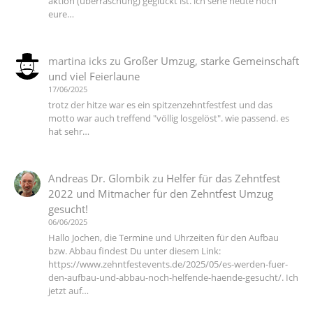
aktion (überraschung) geglückt ist. ich sehe heute noch
eure…
martina icks
zu
Großer Umzug, starke Gemeinschaft
und viel Feierlaune
17/06/2025
trotz der hitze war es ein spitzenzehntfestfest und das
motto war auch treffend "völlig losgelöst". wie passend. es
hat sehr…
Andreas Dr. Glombik
zu
Helfer für das Zehntfest
2022 und Mitmacher für den Zehntfest Umzug
gesucht!
06/06/2025
Hallo Jochen, die Termine und Uhrzeiten für den Aufbau
bzw. Abbau findest Du unter diesem Link:
https://www.zehntfestevents.de/2025/05/es-werden-fuer-
den-aufbau-und-abbau-noch-helfende-haende-gesucht/. Ich
jetzt auf…