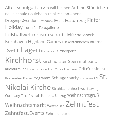
Alter Schulgarten
Auf ein Stündchen
Am Ball bleiben
Ballletschule
Boulebahn
Dankeschön-Abend
Fit for
Festumzug
Drogenprävention
Event
Erntedank
Holiday
Fotogallerie
Flutopfer
Fußballweltmeisterschaft
Helfernetzwerk
Highland Games
Isernhagen
Internet
Hinkelsteinheben
Isernhagen
Kirchenportal
It's magic!
Kirchhorst
Kirchhorster Sperrmüllband
Odi (Südafrika)
Kirchturmuhr
Kutschfahrten
Live-Musik
Livemusik
St.
Schlagerparty
Programm
Ponyreiten
Sri-Lanka AG
Presse
Nikolai Kirche
Strohballenhochwurf
Swing
Weihnachtsgruß
Company
Tombola
Umzug
Tischfussball
Zehntfest
Weihnachtsmarkt
Wettmelken
Zehntfest.Events
Zehntscheune