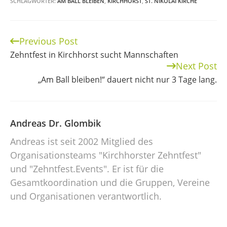
SCHLAGWÖRTER:
AM BALL BLEIBEN
,
KIRCHHORST
,
ST. NIKOLAI KIRCHE
Previous Post
Continue
Zehntfest in Kirchhorst sucht Mannschaften
Reading
Next Post
„Am Ball bleiben!“ dauert nicht nur 3 Tage lang.
Andreas Dr. Glombik
Andreas ist seit 2002 Mitglied des
Organisationsteams "Kirchhorster Zehntfest"
und "Zehntfest.Events". Er ist für die
Gesamtkoordination und die Gruppen, Vereine
und Organisationen verantwortlich.