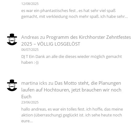
12/08/2025
es war ein phantastisches fest , es hat sehr viel spaß
gemacht, mit verkleidung noch mehr spaß. ich habe sehr…
Andreas
zu
Programm des Kirchhorster Zehntfestes
2025 – VÖLLIG LOSGELÖST
06/07/2025
DJ T Ein Dank an alle die dieses wieder möglich gemacht
haben :-))
martina icks
zu
Das Motto steht, die Planungen
laufen auf Hochtouren, jetzt brauchen wir noch
Euch
23/06/2025
hallo andreas, es war ein tolles fest. ich hoffe, das meine
aktion (überraschung) geglückt ist. ich sehe heute noch
eure…