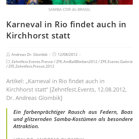
SAMBA COR do BRASIL
Karneval in Rio findet auch in
Kirchhorst statt
Andreas Dr. Glombik
12/08/2012
Zehntfest.Events.Presse
/
ZFE.AmBallBleiben2012
/
ZFE.Events.Galerie
/
ZFE.Zehntfest.Presse.2012
Artikel: „Karneval in Rio findet auch in
Kirchhorst statt“ [Zehntfest.Events, 12.08.2012,
Dr. Andreas Glombik]
Ein farbenprächtiger Rausch aus Federn, Boas
und glitzernden Samba-Kostümen als besondere
Attraktion.