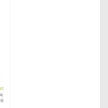
st
ic
10