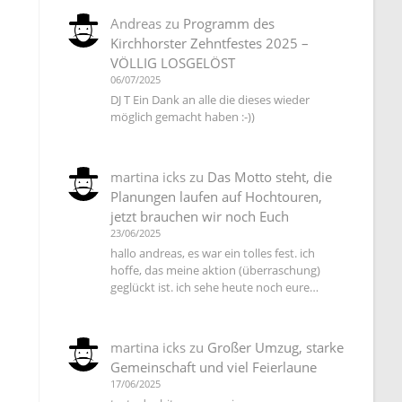
Andreas
zu
Programm des
Kirchhorster Zehntfestes 2025 –
VÖLLIG LOSGELÖST
06/07/2025
DJ T Ein Dank an alle die dieses wieder
möglich gemacht haben :-))
martina icks
zu
Das Motto steht, die
Planungen laufen auf Hochtouren,
jetzt brauchen wir noch Euch
23/06/2025
hallo andreas, es war ein tolles fest. ich
hoffe, das meine aktion (überraschung)
geglückt ist. ich sehe heute noch eure…
martina icks
zu
Großer Umzug, starke
Gemeinschaft und viel Feierlaune
17/06/2025