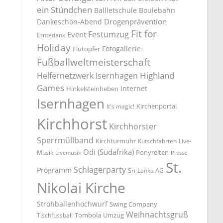
ein Stündchen
Ballletschule
Boulebahn
Drogenprävention
Dankeschön-Abend
Fit for
Festumzug
Event
Erntedank
Holiday
Fotogallerie
Flutopfer
Fußballweltmeisterschaft
Highland
Helfernetzwerk Isernhagen
Games
Internet
Hinkelsteinheben
Isernhagen
Kirchenportal
It's magic!
Kirchhorst
Kirchhorster
Sperrmüllband
Kirchturmuhr
Kutschfahrten
Live-
Odi (Südafrika)
Ponyreiten
Musik
Livemusik
Presse
St.
Schlagerparty
Programm
Sri-Lanka AG
Nikolai Kirche
Strohballenhochwurf
Swing Company
Weihnachtsgruß
Tombola
Umzug
Tischfussball