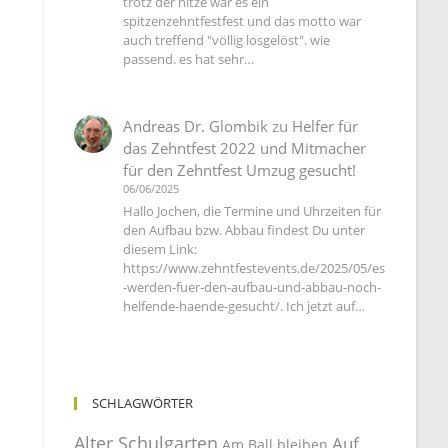
trotz der hitze war es ein
spitzenzehntfestfest und das motto war
auch treffend "völlig losgelöst". wie
passend. es hat sehr…
Andreas Dr. Glombik
zu
Helfer für
das Zehntfest 2022 und Mitmacher
für den Zehntfest Umzug gesucht!
06/06/2025
Hallo Jochen, die Termine und Uhrzeiten für
den Aufbau bzw. Abbau findest Du unter
diesem Link:
https://www.zehntfestevents.de/2025/05/es
-werden-fuer-den-aufbau-und-abbau-noch-
helfende-haende-gesucht/. Ich jetzt auf…
SCHLAGWÖRTER
Alter Schulgarten
Auf
Am Ball bleiben