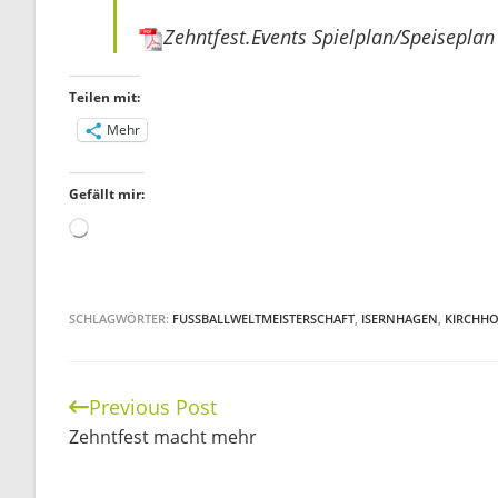
Zehntfest.Events Spielplan/Speisepla
Teilen mit:
Mehr
Gefällt mir:
Wird
geladen …
SCHLAGWÖRTER:
FUSSBALLWELTMEISTERSCHAFT
,
ISERNHAGEN
,
KIRCHHO
Previous Post
Continue
Zehntfest macht mehr
Reading