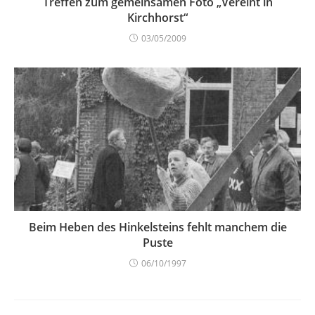
Treffen zum gemeinsamen Foto „Vereint in
Kirchhorst“
03/05/2009
Beim Heben des Hinkelsteins fehlt manchem die
Puste
06/10/1997