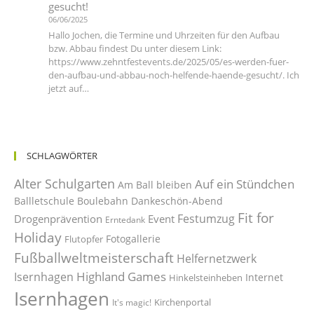
gesucht!
06/06/2025
Hallo Jochen, die Termine und Uhrzeiten für den Aufbau
bzw. Abbau findest Du unter diesem Link:
https://www.zehntfestevents.de/2025/05/es-werden-fuer-
den-aufbau-und-abbau-noch-helfende-haende-gesucht/. Ich
jetzt auf…
SCHLAGWÖRTER
Alter Schulgarten
Auf ein Stündchen
Am Ball bleiben
Ballletschule
Boulebahn
Dankeschön-Abend
Fit for
Festumzug
Drogenprävention
Event
Erntedank
Holiday
Fotogallerie
Flutopfer
Fußballweltmeisterschaft
Helfernetzwerk
Highland Games
Isernhagen
Internet
Hinkelsteinheben
Isernhagen
Kirchenportal
It's magic!