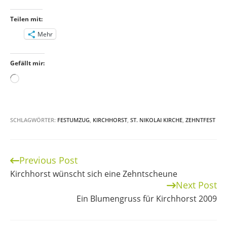
Teilen mit:
Mehr
Gefällt mir:
Wird
geladen …
SCHLAGWÖRTER:
FESTUMZUG
,
KIRCHHORST
,
ST. NIKOLAI KIRCHE
,
ZEHNTFEST
Previous Post
Continue
Kirchhorst wünscht sich eine Zehntscheune
Reading
Next Post
Ein Blumengruss für Kirchhorst 2009