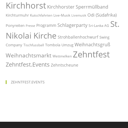
Kirchhorst
Kirchhorster Sperrmüllband
Odi (Südafrika)
Kirchturmuhr
Kutschfahrten
Live-Musik
Livemusik
St.
Schlagerparty
Programm
Ponyreiten
Sri-Lanka AG
Presse
Nikolai Kirche
Strohballenhochwurf
Swing
Weihnachtsgruß
Company
Tombola
Umzug
Tischfussball
Zehntfest
Weihnachtsmarkt
Wettmelken
Zehntfest.Events
Zehntscheune
ZEHNTFEST.EVENTS