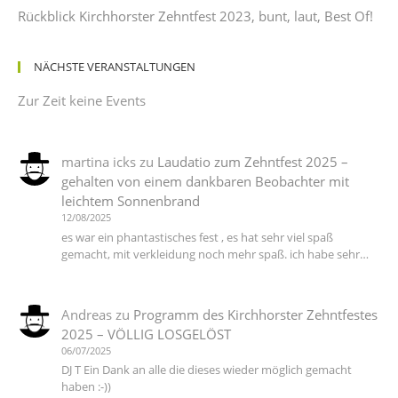
Rückblick Kirchhorster Zehntfest 2023, bunt, laut, Best Of!
NÄCHSTE VERANSTALTUNGEN
Zur Zeit keine Events
martina icks
zu
Laudatio zum Zehntfest 2025 –
gehalten von einem dankbaren Beobachter mit
leichtem Sonnenbrand
12/08/2025
es war ein phantastisches fest , es hat sehr viel spaß
gemacht, mit verkleidung noch mehr spaß. ich habe sehr…
Andreas
zu
Programm des Kirchhorster Zehntfestes
2025 – VÖLLIG LOSGELÖST
06/07/2025
DJ T Ein Dank an alle die dieses wieder möglich gemacht
haben :-))