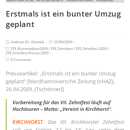
Erstmals ist ein bunter Umzug
geplant
Andreas Dr. Glombik
25/04/2009
ZFE.Blumenaktion2009
/
ZFE.Zehntfest
/
ZFE.Zehntfest.2009
/
ZFE.Zehntfest.Presse.2009
0 Comments
Presseartikel: „Erstmals ist ein bunter Umzug
geplant“ [Nordhannoversche Zeitung (nHAZ),
26.04.2009, (Tschörner)]
Vorbereitung für das VII. Zehntfest läuft auf
Hochtouren – Motto: „Vereint in Kirchhorst“.
KIRCHHORST.
Das VII. Kirchhorster Zehntfest
soll von Freitag, 12 bis 14. Juni, unter dem