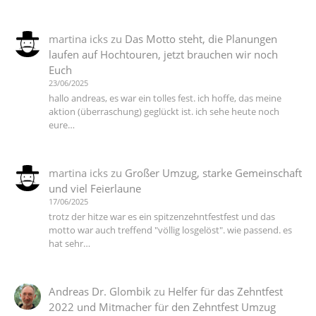
martina icks
zu
Das Motto steht, die Planungen
laufen auf Hochtouren, jetzt brauchen wir noch
Euch
23/06/2025
hallo andreas, es war ein tolles fest. ich hoffe, das meine
aktion (überraschung) geglückt ist. ich sehe heute noch
eure…
martina icks
zu
Großer Umzug, starke Gemeinschaft
und viel Feierlaune
17/06/2025
trotz der hitze war es ein spitzenzehntfestfest und das
motto war auch treffend "völlig losgelöst". wie passend. es
hat sehr…
Andreas Dr. Glombik
zu
Helfer für das Zehntfest
2022 und Mitmacher für den Zehntfest Umzug