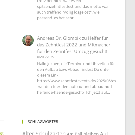
trotz der hitze war es ein
spitzenzehntfestfest und das motto war
auch treffend "völlig losgelöst". wie
passend. es hat sehr…
Andreas Dr. Glombik
zu
Helfer für
das Zehntfest 2022 und Mitmacher
für den Zehntfest Umzug gesucht!
06/06/2025
Hallo Jochen, die Termine und Uhrzeiten für
den Aufbau bzw. Abbau findest Du unter
diesem Link:
https://www.zehntfestevents.de/2025/05/es
-werden-fuer-den-aufbau-und-abbau-noch-
helfende-haende-gesucht/. Ich jetzt auf…
SCHLAGWÖRTER
st
Alter Schulgarten
Auf
Am Ball bleiben