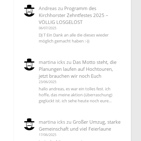
Andreas
zu
Programm des
Kirchhorster Zehntfestes 2025 –
VÖLLIG LOSGELÖST
06/07/2025
DJ T Ein Dank an alle die dieses wieder
möglich gemacht haben :-))
martina icks
zu
Das Motto steht, die
Planungen laufen auf Hochtouren,
jetzt brauchen wir noch Euch
23/06/2025
hallo andreas, es war ein tolles fest. ich
hoffe, das meine aktion (überraschung)
geglückt ist. ich sehe heute noch eure…
martina icks
zu
Großer Umzug, starke
Gemeinschaft und viel Feierlaune
17/06/2025