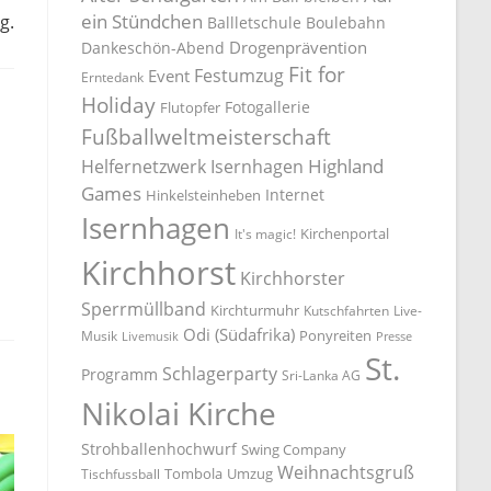
ein Stündchen
g.
Ballletschule
Boulebahn
Drogenprävention
Dankeschön-Abend
Fit for
Festumzug
Event
Erntedank
Holiday
Fotogallerie
Flutopfer
Fußballweltmeisterschaft
Highland
Helfernetzwerk Isernhagen
Games
Internet
Hinkelsteinheben
Isernhagen
Kirchenportal
It's magic!
Kirchhorst
Kirchhorster
Sperrmüllband
Kirchturmuhr
Kutschfahrten
Live-
Odi (Südafrika)
Ponyreiten
Musik
Livemusik
Presse
St.
Schlagerparty
Programm
Sri-Lanka AG
Nikolai Kirche
Strohballenhochwurf
Swing Company
Weihnachtsgruß
Tombola
Umzug
Tischfussball