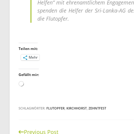
Helfen“ mit ehrenamtlichem Engagement
spenden die Helfer der Sri-Lanka-AG d
die Flutopfer.
Teilen mit:
Mehr
Gefällt mir:
Wird
geladen …
SCHLAGWÖRTER:
FLUTOPFER
,
KIRCHHORST
,
ZEHNTFEST
Previous Post
Continue