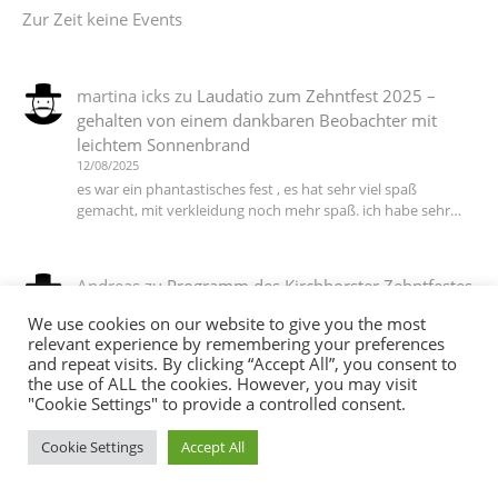
Zur Zeit keine Events
martina icks
zu
Laudatio zum Zehntfest 2025 –
gehalten von einem dankbaren Beobachter mit
leichtem Sonnenbrand
12/08/2025
es war ein phantastisches fest , es hat sehr viel spaß
gemacht, mit verkleidung noch mehr spaß. ich habe sehr…
Andreas
zu
Programm des Kirchhorster Zehntfestes
2025 – VÖLLIG LOSGELÖST
We use cookies on our website to give you the most
06/07/2025
relevant experience by remembering your preferences
DJ T Ein Dank an alle die dieses wieder möglich gemacht
and repeat visits. By clicking “Accept All”, you consent to
haben :-))
the use of ALL the cookies. However, you may visit
"Cookie Settings" to provide a controlled consent.
Cookie Settings
Accept All
martina icks
zu
Das Motto steht, die Planungen
laufen auf Hochtouren, jetzt brauchen wir noch