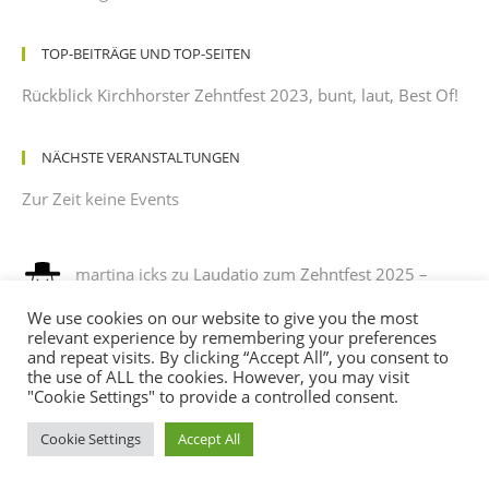
TOP-BEITRÄGE UND TOP-SEITEN
Rückblick Kirchhorster Zehntfest 2023, bunt, laut, Best Of!
NÄCHSTE VERANSTALTUNGEN
Zur Zeit keine Events
martina icks
zu
Laudatio zum Zehntfest 2025 –
gehalten von einem dankbaren Beobachter mit
We use cookies on our website to give you the most
leichtem Sonnenbrand
relevant experience by remembering your preferences
12/08/2025
and repeat visits. By clicking “Accept All”, you consent to
es war ein phantastisches fest , es hat sehr viel spaß
the use of ALL the cookies. However, you may visit
gemacht, mit verkleidung noch mehr spaß. ich habe sehr…
"Cookie Settings" to provide a controlled consent.
Cookie Settings
Accept All
Andreas
zu
Programm des Kirchhorster Zehntfestes
2025 – VÖLLIG LOSGELÖST