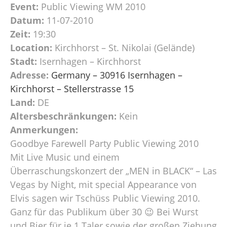
Event:
Public Viewing WM 2010
Datum:
11-07-2010
Zeit:
19:30
Location:
Kirchhorst – St. Nikolai (Gelände)
Stadt:
Isernhagen – Kirchhorst
Adresse:
Germany – 30916 Isernhagen –
Kirchhorst – Stellerstrasse 15
Land:
DE
Altersbeschränkungen:
Kein
Anmerkungen:
Goodbye Farewell Party Public Viewing 2010
Mit Live Music und einem
Überraschungskonzert der „MEN in BLACK“ – Las
Vegas by Night, mit special Appearance von
Elvis sagen wir Tschüss Public Viewing 2010.
Ganz für das Publikum über 30 😉 Bei Wurst
und Bier für je 1 Taler sowie der großen Ziehung