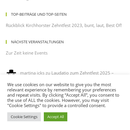
TOP-BEITRÄGE UND TOP-SEITEN
Rückblick Kirchhorster Zehntfest 2023, bunt, laut, Best Of!
NÄCHSTE VERANSTALTUNGEN
Zur Zeit keine Events
martina icks
zu
Laudatio zum Zehntfest 2025 –
gehalten von einem dankbaren Beobachter mit
We use cookies on our website to give you the most
leichtem Sonnenbrand
relevant experience by remembering your preferences
12/08/2025
and repeat visits. By clicking “Accept All”, you consent to
es war ein phantastisches fest , es hat sehr viel spaß
the use of ALL the cookies. However, you may visit
gemacht, mit verkleidung noch mehr spaß. ich habe sehr…
"Cookie Settings" to provide a controlled consent.
Cookie Settings
Accept All
Andreas
zu
Programm des Kirchhorster Zehntfestes
2025 – VÖLLIG LOSGELÖST