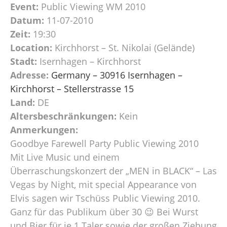
Event:
Public Viewing WM 2010
Datum:
11-07-2010
Zeit:
19:30
Location:
Kirchhorst – St. Nikolai (Gelände)
Stadt:
Isernhagen – Kirchhorst
Adresse:
Germany – 30916 Isernhagen –
Kirchhorst – Stellerstrasse 15
Land:
DE
Altersbeschränkungen:
Kein
Anmerkungen:
Goodbye Farewell Party Public Viewing 2010
Mit Live Music und einem
Überraschungskonzert der „MEN in BLACK“ – Las
Vegas by Night, mit special Appearance von
Elvis sagen wir Tschüss Public Viewing 2010.
Ganz für das Publikum über 30 😉 Bei Wurst
und Bier für je 1 Taler sowie der großen Ziehung