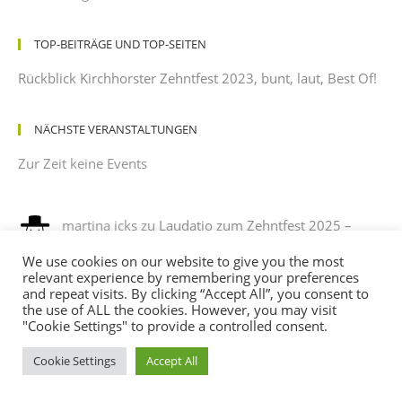
TOP-BEITRÄGE UND TOP-SEITEN
Rückblick Kirchhorster Zehntfest 2023, bunt, laut, Best Of!
NÄCHSTE VERANSTALTUNGEN
Zur Zeit keine Events
martina icks
zu
Laudatio zum Zehntfest 2025 –
gehalten von einem dankbaren Beobachter mit
We use cookies on our website to give you the most
leichtem Sonnenbrand
relevant experience by remembering your preferences
12/08/2025
and repeat visits. By clicking “Accept All”, you consent to
es war ein phantastisches fest , es hat sehr viel spaß
the use of ALL the cookies. However, you may visit
gemacht, mit verkleidung noch mehr spaß. ich habe sehr…
"Cookie Settings" to provide a controlled consent.
Cookie Settings
Accept All
Andreas
zu
Programm des Kirchhorster Zehntfestes
2025 – VÖLLIG LOSGELÖST