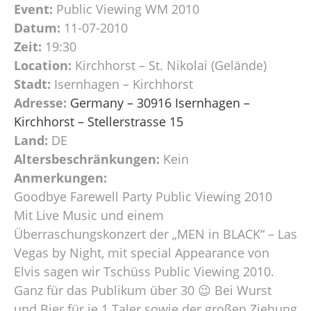
Event:
Public Viewing WM 2010
Datum:
11-07-2010
Zeit:
19:30
Location:
Kirchhorst – St. Nikolai (Gelände)
Stadt:
Isernhagen – Kirchhorst
Adresse:
Germany – 30916 Isernhagen –
Kirchhorst – Stellerstrasse 15
Land:
DE
Altersbeschränkungen:
Kein
Anmerkungen:
Goodbye Farewell Party Public Viewing 2010
Mit Live Music und einem
Überraschungskonzert der „MEN in BLACK“ – Las
Vegas by Night, mit special Appearance von
Elvis sagen wir Tschüss Public Viewing 2010.
Ganz für das Publikum über 30 😉 Bei Wurst
und Bier für je 1 Taler sowie der großen Ziehung