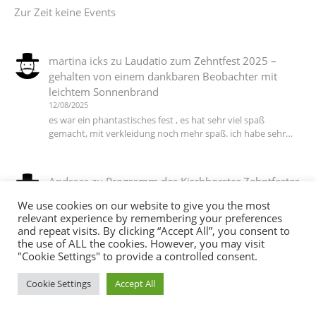
Zur Zeit keine Events
martina icks
zu
Laudatio zum Zehntfest 2025 –
gehalten von einem dankbaren Beobachter mit
leichtem Sonnenbrand
12/08/2025
es war ein phantastisches fest , es hat sehr viel spaß
gemacht, mit verkleidung noch mehr spaß. ich habe sehr…
Andreas
zu
Programm des Kirchhorster Zehntfestes
2025 – VÖLLIG LOSGELÖST
We use cookies on our website to give you the most
06/07/2025
relevant experience by remembering your preferences
DJ T Ein Dank an alle die dieses wieder möglich gemacht
and repeat visits. By clicking “Accept All”, you consent to
haben :-))
the use of ALL the cookies. However, you may visit
"Cookie Settings" to provide a controlled consent.
Cookie Settings
Accept All
martina icks
zu
Das Motto steht, die Planungen
laufen auf Hochtouren, jetzt brauchen wir noch