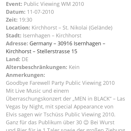
Event:
Public Viewing WM 2010
Datum:
11-07-2010
Zeit:
19:30
Location:
Kirchhorst – St. Nikolai (Gelände)
Stadt:
Isernhagen – Kirchhorst
Adresse:
Germany – 30916 Isernhagen –
Kirchhorst – Stellerstrasse 15
Land:
DE
Altersbeschränkungen:
Kein
Anmerkungen:
Goodbye Farewell Party Public Viewing 2010
Mit Live Music und einem
Überraschungskonzert der „MEN in BLACK“ – Las
Vegas by Night, mit special Appearance von
Elvis sagen wir Tschüss Public Viewing 2010.
Ganz für das Publikum über 30 😉 Bei Wurst
und Bier für je 1 Taler sowie der großen Ziehung