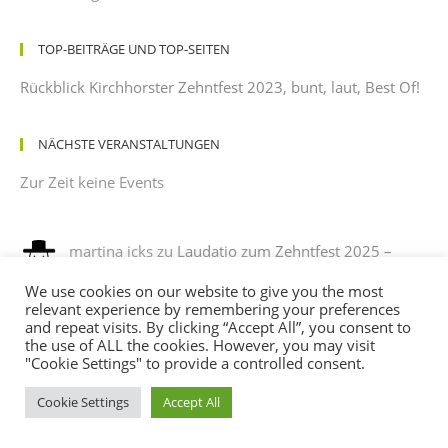
TOP-BEITRÄGE UND TOP-SEITEN
Rückblick Kirchhorster Zehntfest 2023, bunt, laut, Best Of!
NÄCHSTE VERANSTALTUNGEN
Zur Zeit keine Events
martina icks
zu
Laudatio zum Zehntfest 2025 –
gehalten von einem dankbaren Beobachter mit
We use cookies on our website to give you the most
leichtem Sonnenbrand
relevant experience by remembering your preferences
12/08/2025
and repeat visits. By clicking “Accept All”, you consent to
es war ein phantastisches fest , es hat sehr viel spaß
the use of ALL the cookies. However, you may visit
gemacht, mit verkleidung noch mehr spaß. ich habe sehr…
"Cookie Settings" to provide a controlled consent.
Cookie Settings
Accept All
Andreas
zu
Programm des Kirchhorster Zehntfestes
2025 – VÖLLIG LOSGELÖST