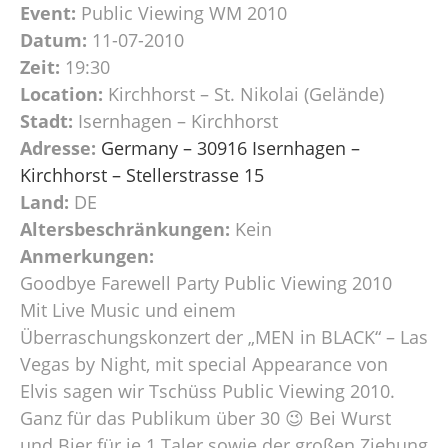
Event:
Public Viewing WM 2010
Datum:
11-07-2010
Zeit:
19:30
Location:
Kirchhorst – St. Nikolai (Gelände)
Stadt:
Isernhagen – Kirchhorst
Adresse:
Germany – 30916 Isernhagen –
Kirchhorst – Stellerstrasse 15
Land:
DE
Altersbeschränkungen:
Kein
Anmerkungen:
Goodbye Farewell Party Public Viewing 2010
Mit Live Music und einem
Überraschungskonzert der „MEN in BLACK“ – Las
Vegas by Night, mit special Appearance von
Elvis sagen wir Tschüss Public Viewing 2010.
Ganz für das Publikum über 30 😉 Bei Wurst
und Bier für je 1 Taler sowie der großen Ziehung