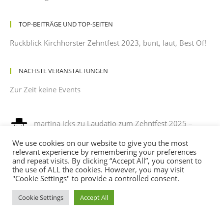
TOP-BEITRÄGE UND TOP-SEITEN
Rückblick Kirchhorster Zehntfest 2023, bunt, laut, Best Of!
NÄCHSTE VERANSTALTUNGEN
Zur Zeit keine Events
martina icks
zu
Laudatio zum Zehntfest 2025 –
gehalten von einem dankbaren Beobachter mit
We use cookies on our website to give you the most
leichtem Sonnenbrand
relevant experience by remembering your preferences
12/08/2025
and repeat visits. By clicking “Accept All”, you consent to
es war ein phantastisches fest , es hat sehr viel spaß
the use of ALL the cookies. However, you may visit
gemacht, mit verkleidung noch mehr spaß. ich habe sehr…
"Cookie Settings" to provide a controlled consent.
Cookie Settings
Accept All
Andreas
zu
Programm des Kirchhorster Zehntfestes
2025 – VÖLLIG LOSGELÖST