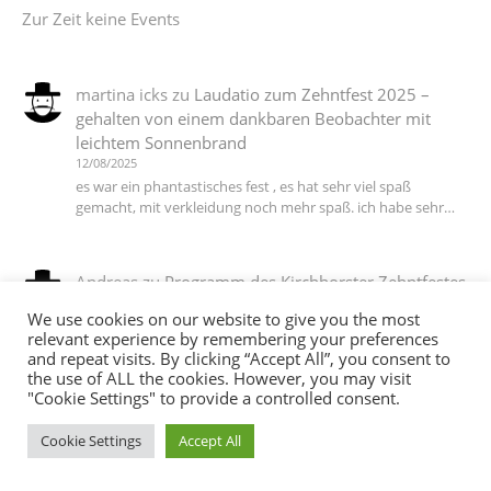
Zur Zeit keine Events
martina icks
zu
Laudatio zum Zehntfest 2025 –
gehalten von einem dankbaren Beobachter mit
leichtem Sonnenbrand
12/08/2025
es war ein phantastisches fest , es hat sehr viel spaß
gemacht, mit verkleidung noch mehr spaß. ich habe sehr…
Andreas
zu
Programm des Kirchhorster Zehntfestes
2025 – VÖLLIG LOSGELÖST
We use cookies on our website to give you the most
06/07/2025
relevant experience by remembering your preferences
DJ T Ein Dank an alle die dieses wieder möglich gemacht
and repeat visits. By clicking “Accept All”, you consent to
haben :-))
the use of ALL the cookies. However, you may visit
"Cookie Settings" to provide a controlled consent.
Cookie Settings
Accept All
martina icks
zu
Das Motto steht, die Planungen
laufen auf Hochtouren, jetzt brauchen wir noch