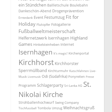
ein Stündchen
Ballletschule
Boulebahn
Drogenprävention
Dankeschön-Abend
Fit for
Festumzug
Event
Erntedank
Holiday
Fotogallerie
Flutopfer
Fußballweltmeisterschaft
Highland
Helfernetzwerk Isernhagen
Games
Internet
Hinkelsteinheben
Isernhagen
Kirchenportal
It's magic!
Kirchhorst
Kirchhorster
Sperrmüllband
Kirchturmuhr
Kutschfahrten
Live-
Odi (Südafrika)
Ponyreiten
Musik
Livemusik
Presse
St.
Schlagerparty
Programm
Sri-Lanka AG
Nikolai Kirche
Strohballenhochwurf
Swing Company
Weihnachtsgruß
Tombola
Umzug
Tischfussball