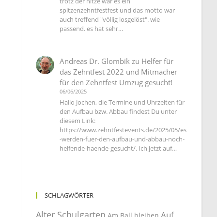
trotz der hitze war es ein
spitzenzehntfestfest und das motto war
auch treffend "völlig losgelöst". wie
passend. es hat sehr…
Andreas Dr. Glombik
zu
Helfer für
das Zehntfest 2022 und Mitmacher
für den Zehntfest Umzug gesucht!
06/06/2025
Hallo Jochen, die Termine und Uhrzeiten für
den Aufbau bzw. Abbau findest Du unter
diesem Link:
https://www.zehntfestevents.de/2025/05/es
-werden-fuer-den-aufbau-und-abbau-noch-
helfende-haende-gesucht/. Ich jetzt auf…
SCHLAGWÖRTER
Alter Schulgarten
Auf
Am Ball bleiben