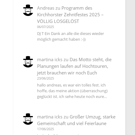
Andreas
zu
Programm des
Kirchhorster Zehntfestes 2025 –
VÖLLIG LOSGELÖST
06/07/2025
DJ T Ein Dank an alle die dieses wieder
möglich gemacht haben :-))
martina icks
zu
Das Motto steht, die
Planungen laufen auf Hochtouren,
jetzt brauchen wir noch Euch
23/06/2025
hallo andreas, es war ein tolles fest. ich
hoffe, das meine aktion (überraschung)
geglückt ist. ich sehe heute noch eure…
martina icks
zu
Großer Umzug, starke
Gemeinschaft und viel Feierlaune
17/06/2025