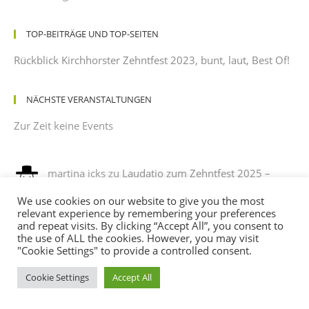
TOP-BEITRÄGE UND TOP-SEITEN
Rückblick Kirchhorster Zehntfest 2023, bunt, laut, Best Of!
NÄCHSTE VERANSTALTUNGEN
Zur Zeit keine Events
martina icks
zu
Laudatio zum Zehntfest 2025 –
gehalten von einem dankbaren Beobachter mit
We use cookies on our website to give you the most
leichtem Sonnenbrand
relevant experience by remembering your preferences
12/08/2025
and repeat visits. By clicking “Accept All”, you consent to
es war ein phantastisches fest , es hat sehr viel spaß
the use of ALL the cookies. However, you may visit
gemacht, mit verkleidung noch mehr spaß. ich habe sehr…
"Cookie Settings" to provide a controlled consent.
Cookie Settings
Accept All
Andreas
zu
Programm des Kirchhorster Zehntfestes
2025 – VÖLLIG LOSGELÖST