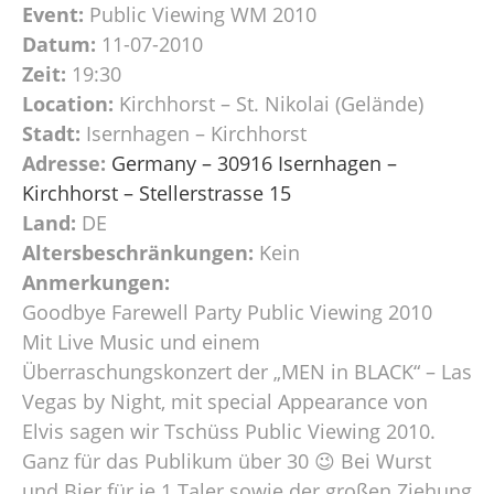
Event:
Public Viewing WM 2010
Datum:
11-07-2010
Zeit:
19:30
Location:
Kirchhorst – St. Nikolai (Gelände)
Stadt:
Isernhagen – Kirchhorst
Adresse:
Germany – 30916 Isernhagen –
Kirchhorst – Stellerstrasse 15
Land:
DE
Altersbeschränkungen:
Kein
Anmerkungen:
Goodbye Farewell Party Public Viewing 2010
Mit Live Music und einem
Überraschungskonzert der „MEN in BLACK“ – Las
Vegas by Night, mit special Appearance von
Elvis sagen wir Tschüss Public Viewing 2010.
Ganz für das Publikum über 30 😉 Bei Wurst
und Bier für je 1 Taler sowie der großen Ziehung