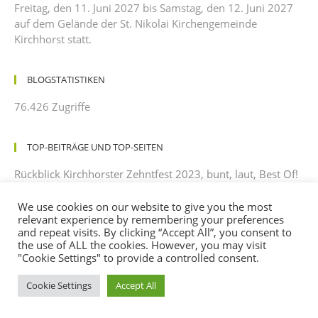
Freitag, den 11. Juni 2027 bis Samstag, den 12. Juni 2027
auf dem Gelände der St. Nikolai Kirchengemeinde
Kirchhorst statt.
BLOGSTATISTIKEN
76.426 Zugriffe
TOP-BEITRÄGE UND TOP-SEITEN
Rückblick Kirchhorster Zehntfest 2023, bunt, laut, Best Of!
We use cookies on our website to give you the most
NÄCHSTE VERANSTALTUNGEN
relevant experience by remembering your preferences
and repeat visits. By clicking “Accept All”, you consent to
Zur Zeit keine Events
the use of ALL the cookies. However, you may visit
"Cookie Settings" to provide a controlled consent.
Cookie Settings
Accept All
martina icks
zu
Laudatio zum Zehntfest 2025 –
gehalten von einem dankbaren Beobachter mit