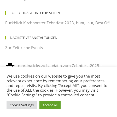
TOP-BEITRÄGE UND TOP-SEITEN
Rückblick Kirchhorster Zehntfest 2023, bunt, laut, Best Of!
NÄCHSTE VERANSTALTUNGEN
Zur Zeit keine Events
martina icks
zu
Laudatio zum Zehntfest 2025 –
gehalten von einem dankbaren Beobachter mit
We use cookies on our website to give you the most
leichtem Sonnenbrand
relevant experience by remembering your preferences
12/08/2025
and repeat visits. By clicking “Accept All”, you consent to
es war ein phantastisches fest , es hat sehr viel spaß
the use of ALL the cookies. However, you may visit
gemacht, mit verkleidung noch mehr spaß. ich habe sehr…
"Cookie Settings" to provide a controlled consent.
Cookie Settings
Accept All
Andreas
zu
Programm des Kirchhorster Zehntfestes
2025 – VÖLLIG LOSGELÖST