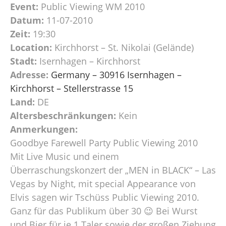
Event:
Public Viewing WM 2010
Datum:
11-07-2010
Zeit:
19:30
Location:
Kirchhorst – St. Nikolai (Gelände)
Stadt:
Isernhagen – Kirchhorst
Adresse:
Germany – 30916 Isernhagen –
Kirchhorst – Stellerstrasse 15
Land:
DE
Altersbeschränkungen:
Kein
Anmerkungen:
Goodbye Farewell Party Public Viewing 2010
Mit Live Music und einem
Überraschungskonzert der „MEN in BLACK“ – Las
Vegas by Night, mit special Appearance von
Elvis sagen wir Tschüss Public Viewing 2010.
Ganz für das Publikum über 30 😉 Bei Wurst
und Bier für je 1 Taler sowie der großen Ziehung