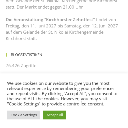
dem Gelände der St. Nikolai Kirchengemeinde Kirchhorst
statt. Der Markt endet gegen 21.00 Uhr
Die Veranstaltung
"
Kirchhorster Zehntfest
" findet von
Freitag, den 11. Juni 2027 bis Samstag, den 12. Juni 2027
auf dem Gelände der St. Nikolai Kirchengemeinde
Kirchhorst statt.
BLOGSTATISTIKEN
76.426 Zugriffe
TOP-BEITRÄGE UND TOP-SEITEN
We use cookies on our website to give you the most
relevant experience by remembering your preferences
Rückblick Kirchhorster Zehntfest 2023, bunt, laut, Best Of!
and repeat visits. By clicking “Accept All”, you consent to
the use of ALL the cookies. However, you may visit
"Cookie Settings" to provide a controlled consent.
NÄCHSTE VERANSTALTUNGEN
Cookie Settings
Accept All
Zur Zeit keine Events