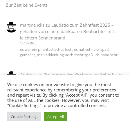
Zur Zeit keine Events
martina icks
zu
Laudatio zum Zehntfest 2025 –
gehalten von einem dankbaren Beobachter mit
leichtem Sonnenbrand
12/08/2025
es war ein phantastisches fest , es hat sehr viel spaß
gemacht, mit verkleidung noch mehr spaß. ich habe sehr…
Andreas
zu
Programm des Kirchhorster Zehntfestes
2025 – VÖLLIG LOSGELÖST
We use cookies on our website to give you the most
06/07/2025
relevant experience by remembering your preferences
DJ T Ein Dank an alle die dieses wieder möglich gemacht
and repeat visits. By clicking “Accept All”, you consent to
haben :-))
the use of ALL the cookies. However, you may visit
"Cookie Settings" to provide a controlled consent.
Cookie Settings
Accept All
martina icks
zu
Das Motto steht, die Planungen
laufen auf Hochtouren, jetzt brauchen wir noch