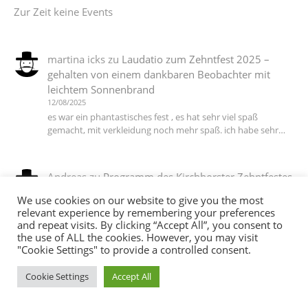
Zur Zeit keine Events
martina icks
zu
Laudatio zum Zehntfest 2025 –
gehalten von einem dankbaren Beobachter mit
leichtem Sonnenbrand
12/08/2025
es war ein phantastisches fest , es hat sehr viel spaß
gemacht, mit verkleidung noch mehr spaß. ich habe sehr…
Andreas
zu
Programm des Kirchhorster Zehntfestes
2025 – VÖLLIG LOSGELÖST
We use cookies on our website to give you the most
06/07/2025
relevant experience by remembering your preferences
DJ T Ein Dank an alle die dieses wieder möglich gemacht
and repeat visits. By clicking “Accept All”, you consent to
haben :-))
the use of ALL the cookies. However, you may visit
"Cookie Settings" to provide a controlled consent.
Cookie Settings
Accept All
martina icks
zu
Das Motto steht, die Planungen
laufen auf Hochtouren, jetzt brauchen wir noch