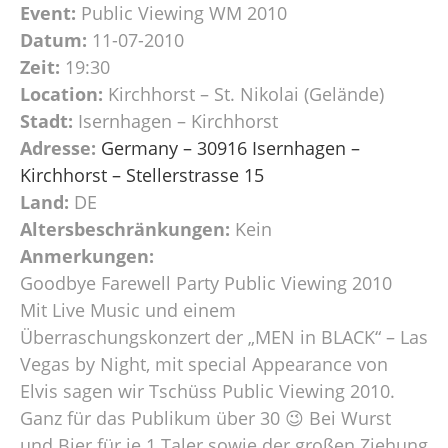
Event:
Public Viewing WM 2010
Datum:
11-07-2010
Zeit:
19:30
Location:
Kirchhorst – St. Nikolai (Gelände)
Stadt:
Isernhagen – Kirchhorst
Adresse:
Germany – 30916 Isernhagen –
Kirchhorst – Stellerstrasse 15
Land:
DE
Altersbeschränkungen:
Kein
Anmerkungen:
Goodbye Farewell Party Public Viewing 2010
Mit Live Music und einem
Überraschungskonzert der „MEN in BLACK“ – Las
Vegas by Night, mit special Appearance von
Elvis sagen wir Tschüss Public Viewing 2010.
Ganz für das Publikum über 30 😉 Bei Wurst
und Bier für je 1 Taler sowie der großen Ziehung