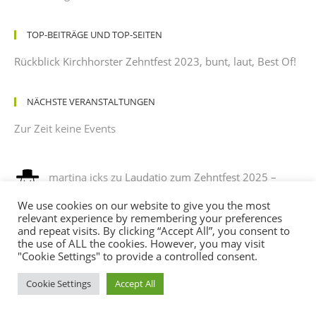
TOP-BEITRÄGE UND TOP-SEITEN
Rückblick Kirchhorster Zehntfest 2023, bunt, laut, Best Of!
NÄCHSTE VERANSTALTUNGEN
Zur Zeit keine Events
martina icks
zu
Laudatio zum Zehntfest 2025 –
gehalten von einem dankbaren Beobachter mit
We use cookies on our website to give you the most
leichtem Sonnenbrand
relevant experience by remembering your preferences
12/08/2025
and repeat visits. By clicking “Accept All”, you consent to
es war ein phantastisches fest , es hat sehr viel spaß
the use of ALL the cookies. However, you may visit
gemacht, mit verkleidung noch mehr spaß. ich habe sehr…
"Cookie Settings" to provide a controlled consent.
Cookie Settings
Accept All
Andreas
zu
Programm des Kirchhorster Zehntfestes
2025 – VÖLLIG LOSGELÖST