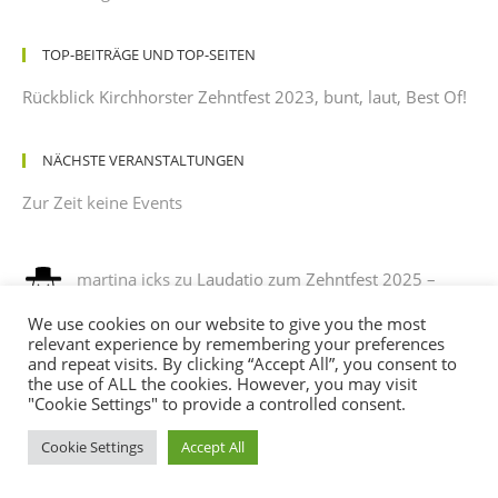
TOP-BEITRÄGE UND TOP-SEITEN
Rückblick Kirchhorster Zehntfest 2023, bunt, laut, Best Of!
NÄCHSTE VERANSTALTUNGEN
Zur Zeit keine Events
martina icks
zu
Laudatio zum Zehntfest 2025 –
gehalten von einem dankbaren Beobachter mit
We use cookies on our website to give you the most
leichtem Sonnenbrand
relevant experience by remembering your preferences
12/08/2025
and repeat visits. By clicking “Accept All”, you consent to
es war ein phantastisches fest , es hat sehr viel spaß
the use of ALL the cookies. However, you may visit
gemacht, mit verkleidung noch mehr spaß. ich habe sehr…
"Cookie Settings" to provide a controlled consent.
Cookie Settings
Accept All
Andreas
zu
Programm des Kirchhorster Zehntfestes
2025 – VÖLLIG LOSGELÖST