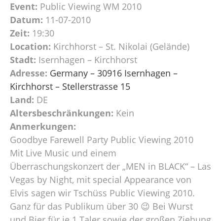
Event:
Public Viewing WM 2010
Datum:
11-07-2010
Zeit:
19:30
Location:
Kirchhorst – St. Nikolai (Gelände)
Stadt:
Isernhagen – Kirchhorst
Adresse:
Germany – 30916 Isernhagen –
Kirchhorst – Stellerstrasse 15
Land:
DE
Altersbeschränkungen:
Kein
Anmerkungen:
Goodbye Farewell Party Public Viewing 2010
Mit Live Music und einem
Überraschungskonzert der „MEN in BLACK“ – Las
Vegas by Night, mit special Appearance von
Elvis sagen wir Tschüss Public Viewing 2010.
Ganz für das Publikum über 30 😉 Bei Wurst
und Bier für je 1 Taler sowie der großen Ziehung