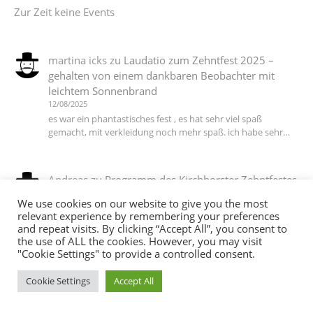
Zur Zeit keine Events
martina icks
zu
Laudatio zum Zehntfest 2025 –
gehalten von einem dankbaren Beobachter mit
leichtem Sonnenbrand
12/08/2025
es war ein phantastisches fest , es hat sehr viel spaß
gemacht, mit verkleidung noch mehr spaß. ich habe sehr…
Andreas
zu
Programm des Kirchhorster Zehntfestes
2025 – VÖLLIG LOSGELÖST
We use cookies on our website to give you the most
06/07/2025
relevant experience by remembering your preferences
DJ T Ein Dank an alle die dieses wieder möglich gemacht
and repeat visits. By clicking “Accept All”, you consent to
haben :-))
the use of ALL the cookies. However, you may visit
"Cookie Settings" to provide a controlled consent.
Cookie Settings
Accept All
martina icks
zu
Das Motto steht, die Planungen
laufen auf Hochtouren, jetzt brauchen wir noch