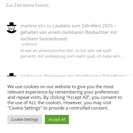
Zur Zeit keine Events
martina icks
zu
Laudatio zum Zehntfest 2025 –
gehalten von einem dankbaren Beobachter mit
leichtem Sonnenbrand
12/08/2025
es war ein phantastisches fest , es hat sehr viel spaß
gemacht, mit verkleidung noch mehr spaß. ich habe sehr…
Andreas
zu
Programm des Kirchhorster Zehntfestes
2025 – VÖLLIG LOSGELÖST
We use cookies on our website to give you the most
06/07/2025
relevant experience by remembering your preferences
DJ T Ein Dank an alle die dieses wieder möglich gemacht
and repeat visits. By clicking “Accept All”, you consent to
haben :-))
the use of ALL the cookies. However, you may visit
"Cookie Settings" to provide a controlled consent.
Cookie Settings
Accept All
martina icks
zu
Das Motto steht, die Planungen
laufen auf Hochtouren, jetzt brauchen wir noch