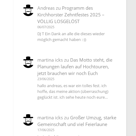
Andreas
zu
Programm des
Kirchhorster Zehntfestes 2025 –
VÖLLIG LOSGELÖST
06/07/2025
DJ T Ein Dank an alle die dieses wieder
möglich gemacht haben :-))
martina icks
zu
Das Motto steht, die
Planungen laufen auf Hochtouren,
jetzt brauchen wir noch Euch
23/06/2025
hallo andreas, es war ein tolles fest. ich
hoffe, das meine aktion (überraschung)
geglückt ist. ich sehe heute noch eure…
martina icks
zu
Großer Umzug, starke
Gemeinschaft und viel Feierlaune
17/06/2025