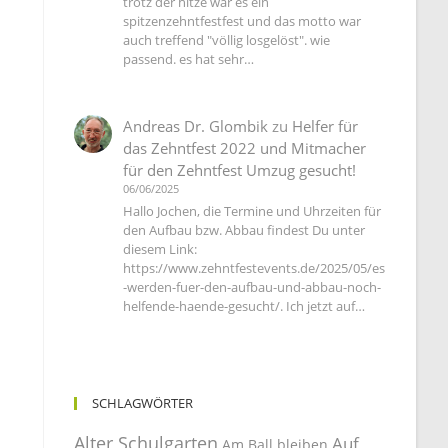
trotz der hitze war es ein
spitzenzehntfestfest und das motto war
auch treffend "völlig losgelöst". wie
passend. es hat sehr…
Andreas Dr. Glombik
zu
Helfer für
das Zehntfest 2022 und Mitmacher
für den Zehntfest Umzug gesucht!
06/06/2025
Hallo Jochen, die Termine und Uhrzeiten für
den Aufbau bzw. Abbau findest Du unter
diesem Link:
https://www.zehntfestevents.de/2025/05/es
-werden-fuer-den-aufbau-und-abbau-noch-
helfende-haende-gesucht/. Ich jetzt auf…
SCHLAGWÖRTER
Alter Schulgarten
Auf
Am Ball bleiben