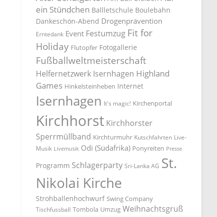
ein Stündchen
Ballletschule
Boulebahn
Drogenprävention
Dankeschön-Abend
Fit for
Festumzug
Event
Erntedank
Holiday
Fotogallerie
Flutopfer
Fußballweltmeisterschaft
Highland
Helfernetzwerk Isernhagen
Games
Internet
Hinkelsteinheben
Isernhagen
Kirchenportal
It's magic!
Kirchhorst
Kirchhorster
Sperrmüllband
Kirchturmuhr
Kutschfahrten
Live-
Odi (Südafrika)
Ponyreiten
Musik
Livemusik
Presse
St.
Schlagerparty
Programm
Sri-Lanka AG
Nikolai Kirche
Strohballenhochwurf
Swing Company
Weihnachtsgruß
Tombola
Umzug
Tischfussball