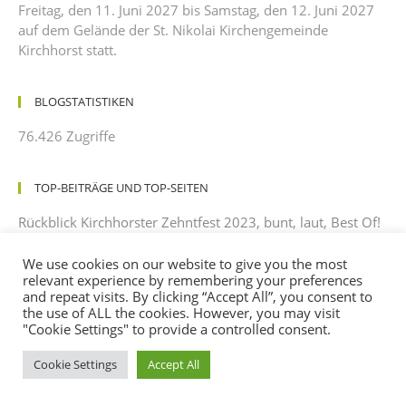
Freitag, den 11. Juni 2027 bis Samstag, den 12. Juni 2027
auf dem Gelände der St. Nikolai Kirchengemeinde
Kirchhorst statt.
BLOGSTATISTIKEN
76.426 Zugriffe
TOP-BEITRÄGE UND TOP-SEITEN
Rückblick Kirchhorster Zehntfest 2023, bunt, laut, Best Of!
We use cookies on our website to give you the most
NÄCHSTE VERANSTALTUNGEN
relevant experience by remembering your preferences
and repeat visits. By clicking “Accept All”, you consent to
Zur Zeit keine Events
the use of ALL the cookies. However, you may visit
"Cookie Settings" to provide a controlled consent.
Cookie Settings
Accept All
martina icks
zu
Laudatio zum Zehntfest 2025 –
gehalten von einem dankbaren Beobachter mit