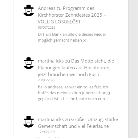
Andreas
zu
Programm des
Kirchhorster Zehntfestes 2025 –
VÖLLIG LOSGELÖST
06/07/2025
DJ T Ein Dank an alle die dieses wieder
möglich gemacht haben :-))
martina icks
zu
Das Motto steht, die
Planungen laufen auf Hochtouren,
jetzt brauchen wir noch Euch
23/06/2025
hallo andreas, es war ein tolles fest. ich
hoffe, das meine aktion (überraschung)
geglückt ist. ich sehe heute noch eure…
martina icks
zu
Großer Umzug, starke
Gemeinschaft und viel Feierlaune
17/06/2025