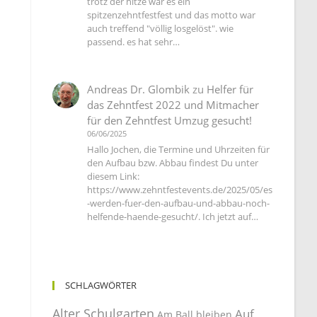
trotz der hitze war es ein
spitzenzehntfestfest und das motto war
auch treffend "völlig losgelöst". wie
passend. es hat sehr…
Andreas Dr. Glombik
zu
Helfer für
das Zehntfest 2022 und Mitmacher
für den Zehntfest Umzug gesucht!
06/06/2025
Hallo Jochen, die Termine und Uhrzeiten für
den Aufbau bzw. Abbau findest Du unter
diesem Link:
https://www.zehntfestevents.de/2025/05/es
-werden-fuer-den-aufbau-und-abbau-noch-
helfende-haende-gesucht/. Ich jetzt auf…
SCHLAGWÖRTER
Alter Schulgarten
Auf
Am Ball bleiben