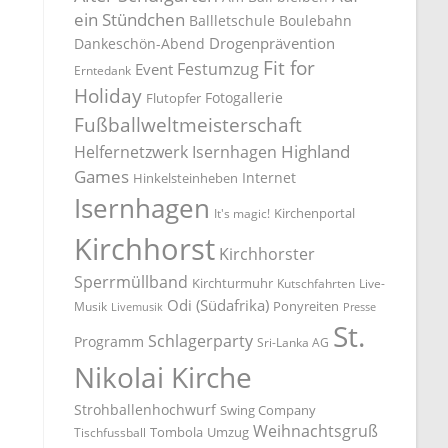
ein Stündchen
Ballletschule
Boulebahn
Drogenprävention
Dankeschön-Abend
Fit for
Festumzug
Event
Erntedank
Holiday
Fotogallerie
Flutopfer
Fußballweltmeisterschaft
Highland
Helfernetzwerk Isernhagen
Games
Internet
Hinkelsteinheben
Isernhagen
Kirchenportal
It's magic!
Kirchhorst
Kirchhorster
Sperrmüllband
Kirchturmuhr
Kutschfahrten
Live-
Odi (Südafrika)
Ponyreiten
Musik
Livemusik
Presse
St.
Schlagerparty
Programm
Sri-Lanka AG
Nikolai Kirche
Strohballenhochwurf
Swing Company
Weihnachtsgruß
Tombola
Umzug
Tischfussball